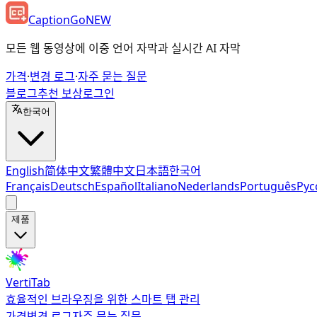
CaptionGo
NEW
모든 웹 동영상에 이중 언어 자막과 실시간 AI 자막
가격
·
변경 로그
·
자주 묻는 질문
블로그
추천 보상
로그인
한국어
English
简体中文
繁體中文
日本語
한국어
Français
Deutsch
Español
Italiano
Nederlands
Português
Рус
제품
VertiTab
효율적인 브라우징을 위한 스마트 탭 관리
가격
변경 로그
자주 묻는 질문