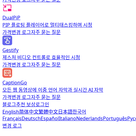
DualPiP
PIP 플로팅 플레이어로 멀티태스킹하며 시청
가격
변경 로그
자주 묻는 질문
Gestify
제스처 비디오 컨트롤로 효율적인 시청
가격
변경 로그
자주 묻는 질문
CaptionGo
모든 웹 동영상에 이중 언어 자막과 실시간 AI 자막
가격
변경 로그
자주 묻는 질문
블로그
추천 보상
로그인
English
简体中文
繁體中文
日本語
한국어
Français
Deutsch
Español
Italiano
Nederlands
Português
Рус
변경 로그