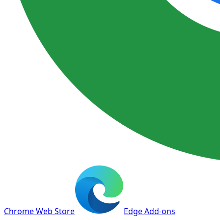
Chrome Web Store
Edge Add-ons