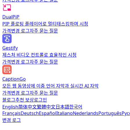
DualPiP
PIP 플로팅 플레이어로 멀티태스킹하며 시청
가격
변경 로그
자주 묻는 질문
Gestify
제스처 비디오 컨트롤로 효율적인 시청
가격
변경 로그
자주 묻는 질문
CaptionGo
모든 웹 동영상에 이중 언어 자막과 실시간 AI 자막
가격
변경 로그
자주 묻는 질문
블로그
추천 보상
로그인
English
简体中文
繁體中文
日本語
한국어
Français
Deutsch
Español
Italiano
Nederlands
Português
Рус
변경 로그