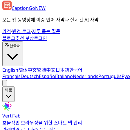
CaptionGo
NEW
모든 웹 동영상에 이중 언어 자막과 실시간 AI 자막
가격
·
변경 로그
·
자주 묻는 질문
블로그
추천 보상
로그인
한국어
English
简体中文
繁體中文
日本語
한국어
Français
Deutsch
Español
Italiano
Nederlands
Português
Рус
제품
VertiTab
효율적인 브라우징을 위한 스마트 탭 관리
가격
변경 로그
자주 묻는 질문