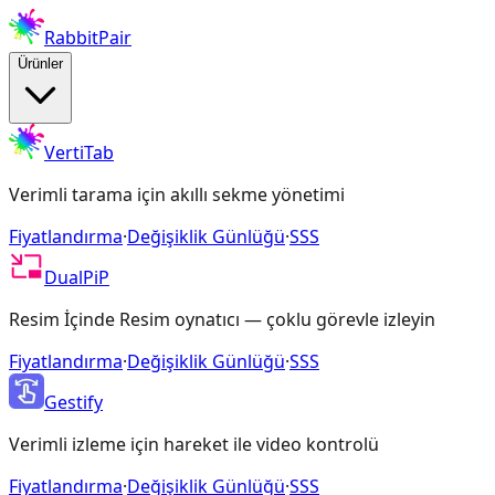
RabbitPair
Ürünler
VertiTab
Verimli tarama için akıllı sekme yönetimi
Fiyatlandırma
·
Değişiklik Günlüğü
·
SSS
DualPiP
Resim İçinde Resim oynatıcı — çoklu görevle izleyin
Fiyatlandırma
·
Değişiklik Günlüğü
·
SSS
Gestify
Verimli izleme için hareket ile video kontrolü
Fiyatlandırma
·
Değişiklik Günlüğü
·
SSS