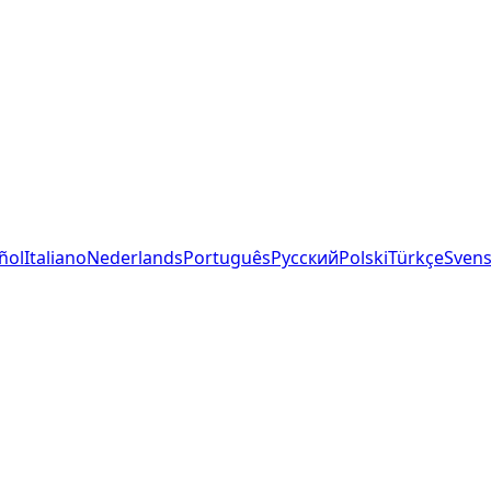
ñol
Italiano
Nederlands
Português
Русский
Polski
Türkçe
Sven