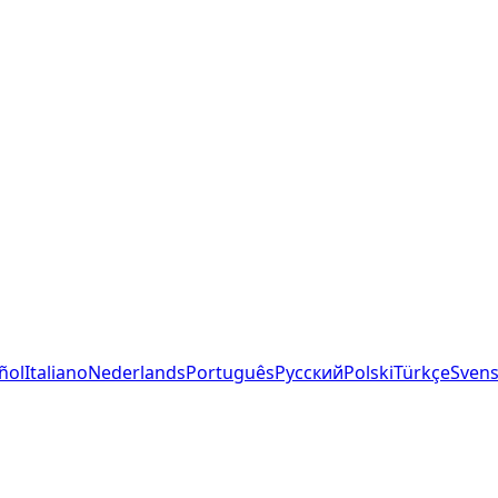
ñol
Italiano
Nederlands
Português
Русский
Polski
Türkçe
Sven