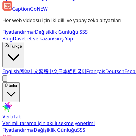
CaptionGo
NEW
Her web videosu için iki dilli ve yapay zeka altyazıları
Fiyatlandırma
·
Değişiklik Günlüğü
·
SSS
Blog
Davet et ve kazan
Giriş Yap
Türkçe
English
简体中文
繁體中文
日本語
한국어
Français
Deutsch
Espa
Ürünler
VertiTab
Verimli tarama için akıllı sekme yönetimi
Fiyatlandırma
Değişiklik Günlüğü
SSS