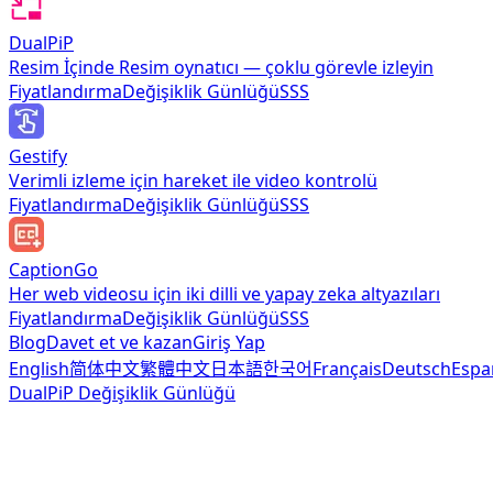
DualPiP
Resim İçinde Resim oynatıcı — çoklu görevle izleyin
Fiyatlandırma
Değişiklik Günlüğü
SSS
Gestify
Verimli izleme için hareket ile video kontrolü
Fiyatlandırma
Değişiklik Günlüğü
SSS
CaptionGo
Her web videosu için iki dilli ve yapay zeka altyazıları
Fiyatlandırma
Değişiklik Günlüğü
SSS
Blog
Davet et ve kazan
Giriş Yap
English
简体中文
繁體中文
日本語
한국어
Français
Deutsch
Espa
DualPiP Değişiklik Günlüğü