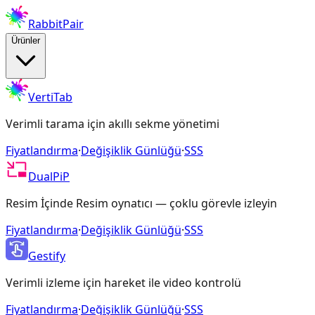
RabbitPair
Ürünler
VertiTab
Verimli tarama için akıllı sekme yönetimi
Fiyatlandırma
·
Değişiklik Günlüğü
·
SSS
DualPiP
Resim İçinde Resim oynatıcı — çoklu görevle izleyin
Fiyatlandırma
·
Değişiklik Günlüğü
·
SSS
Gestify
Verimli izleme için hareket ile video kontrolü
Fiyatlandırma
·
Değişiklik Günlüğü
·
SSS