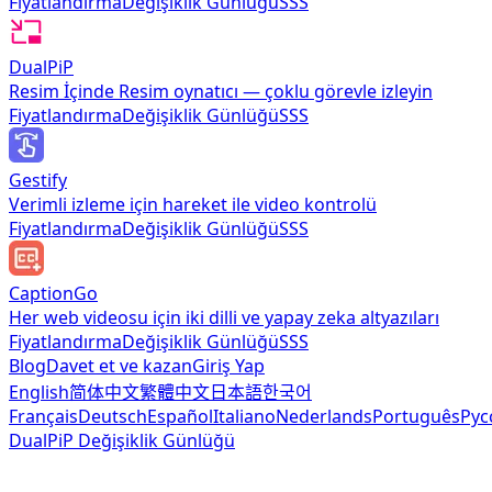
Fiyatlandırma
Değişiklik Günlüğü
SSS
DualPiP
Resim İçinde Resim oynatıcı — çoklu görevle izleyin
Fiyatlandırma
Değişiklik Günlüğü
SSS
Gestify
Verimli izleme için hareket ile video kontrolü
Fiyatlandırma
Değişiklik Günlüğü
SSS
CaptionGo
Her web videosu için iki dilli ve yapay zeka altyazıları
Fiyatlandırma
Değişiklik Günlüğü
SSS
Blog
Davet et ve kazan
Giriş Yap
English
简体中文
繁體中文
日本語
한국어
Français
Deutsch
Español
Italiano
Nederlands
Português
Рус
DualPiP Değişiklik Günlüğü