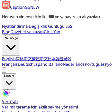
CaptionGo
NEW
Her web videosu için iki dilli ve yapay zeka altyazıları
Fiyatlandırma
·
Değişiklik Günlüğü
·
SSS
Blog
Davet et ve kazan
Giriş Yap
Türkçe
English
简体中文
繁體中文
日本語
한국어
Français
Deutsch
Español
Italiano
Nederlands
Português
Рус
Ürünler
VertiTab
Verimli tarama için akıllı sekme yönetimi