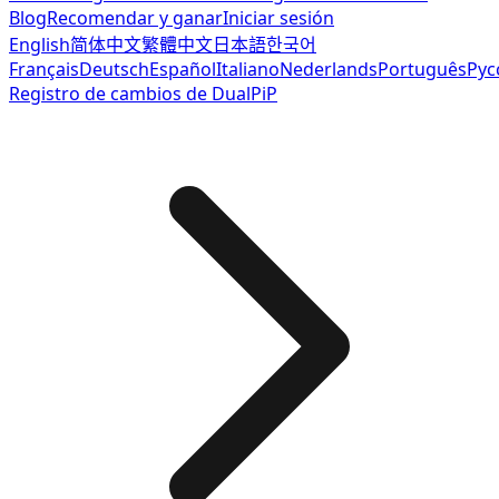
Blog
Recomendar y ganar
Iniciar sesión
English
简体中文
繁體中文
日本語
한국어
Français
Deutsch
Español
Italiano
Nederlands
Português
Рус
Registro de cambios de DualPiP