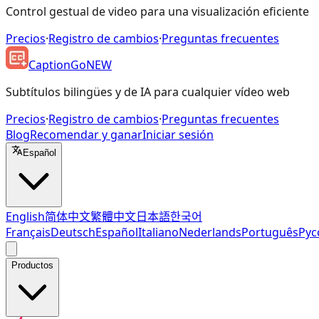
Control gestual de video para una visualización eficiente
Precios
·
Registro de cambios
·
Preguntas frecuentes
CaptionGo
NEW
Subtítulos bilingües y de IA para cualquier vídeo web
Precios
·
Registro de cambios
·
Preguntas frecuentes
Blog
Recomendar y ganar
Iniciar sesión
Español
English
简体中文
繁體中文
日本語
한국어
Français
Deutsch
Español
Italiano
Nederlands
Português
Рус
Productos