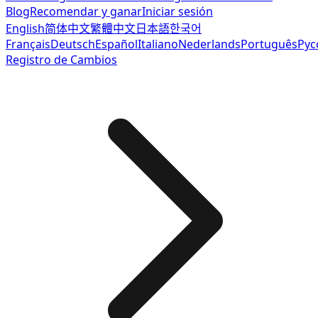
Blog
Recomendar y ganar
Iniciar sesión
English
简体中文
繁體中文
日本語
한국어
Français
Deutsch
Español
Italiano
Nederlands
Português
Рус
Registro de Cambios