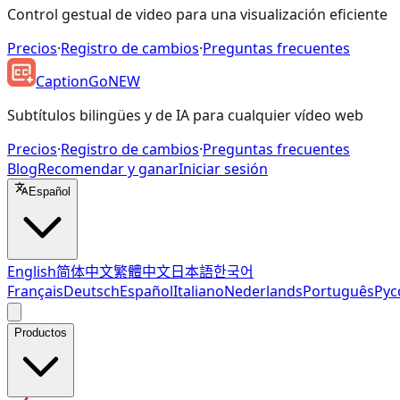
Control gestual de video para una visualización eficiente
Precios
·
Registro de cambios
·
Preguntas frecuentes
CaptionGo
NEW
Subtítulos bilingües y de IA para cualquier vídeo web
Precios
·
Registro de cambios
·
Preguntas frecuentes
Blog
Recomendar y ganar
Iniciar sesión
Español
English
简体中文
繁體中文
日本語
한국어
Français
Deutsch
Español
Italiano
Nederlands
Português
Рус
Productos