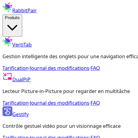
RabbitPair
Produits
VertiTab
Gestion intelligente des onglets pour une navigation effic
Tarification
·
Journal des modifications
·
FAQ
DualPiP
Lecteur Picture-in-Picture pour regarder en multitâche
Tarification
·
Journal des modifications
·
FAQ
Gestify
Contrôle gestuel vidéo pour un visionnage efficace
Tarification
·
Journal des modifications
·
FAQ