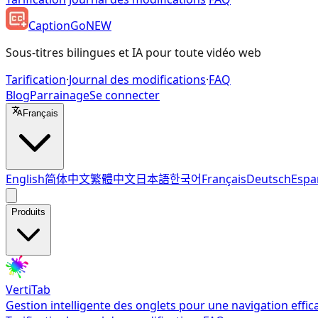
CaptionGo
NEW
Sous-titres bilingues et IA pour toute vidéo web
Tarification
·
Journal des modifications
·
FAQ
Blog
Parrainage
Se connecter
Français
English
简体中文
繁體中文
日本語
한국어
Français
Deutsch
Espa
Produits
VertiTab
Gestion intelligente des onglets pour une navigation effic