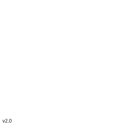
v
2.0