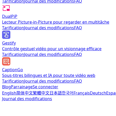
Tarification
Journal des modifications
FAQ
DualPiP
Lecteur Picture-in-Picture pour regarder en multitâche
Tarification
Journal des modifications
FAQ
Gestify
Contrôle gestuel vidéo pour un visionnage efficace
Tarification
Journal des modifications
FAQ
CaptionGo
Sous-titres bilingues et IA pour toute vidéo web
Tarification
Journal des modifications
FAQ
Blog
Parrainage
Se connecter
English
简体中文
繁體中文
日本語
한국어
Français
Deutsch
Espa
Journal des modifications