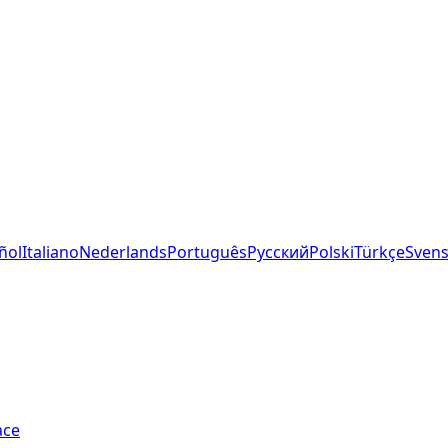
ñol
Italiano
Nederlands
Português
Русский
Polski
Türkçe
Sven
ace