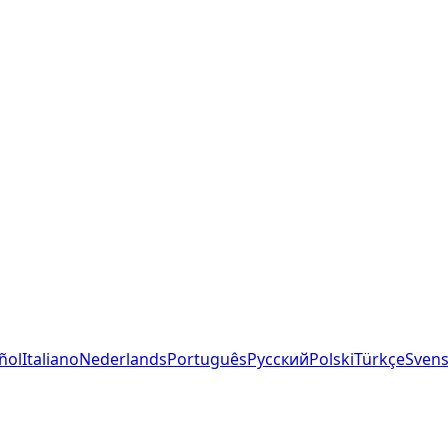
ñol
Italiano
Nederlands
Português
Русский
Polski
Türkçe
Sven