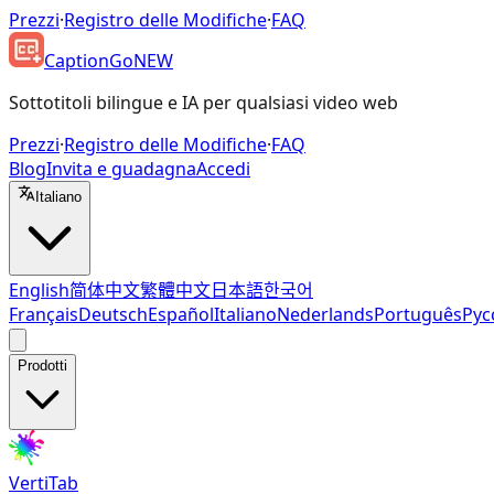
Prezzi
·
Registro delle Modifiche
·
FAQ
CaptionGo
NEW
Sottotitoli bilingue e IA per qualsiasi video web
Prezzi
·
Registro delle Modifiche
·
FAQ
Blog
Invita e guadagna
Accedi
Italiano
English
简体中文
繁體中文
日本語
한국어
Français
Deutsch
Español
Italiano
Nederlands
Português
Рус
Prodotti
VertiTab