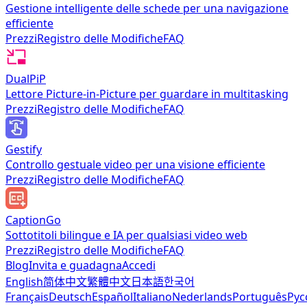
Gestione intelligente delle schede per una navigazione
efficiente
Prezzi
Registro delle Modifiche
FAQ
DualPiP
Lettore Picture-in-Picture per guardare in multitasking
Prezzi
Registro delle Modifiche
FAQ
Gestify
Controllo gestuale video per una visione efficiente
Prezzi
Registro delle Modifiche
FAQ
CaptionGo
Sottotitoli bilingue e IA per qualsiasi video web
Prezzi
Registro delle Modifiche
FAQ
Blog
Invita e guadagna
Accedi
English
简体中文
繁體中文
日本語
한국어
Français
Deutsch
Español
Italiano
Nederlands
Português
Рус