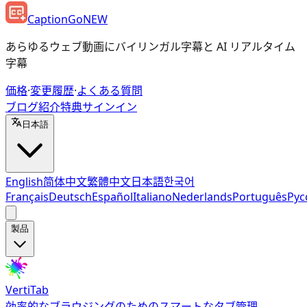
CaptionGo
NEW
あらゆるウェブ動画にバイリンガル字幕と AI リアルタイム
字幕
価格
·
変更履歴
·
よくある質問
ブログ
紹介特典
サインイン
日本語
English
简体中文
繁體中文
日本語
한국어
Français
Deutsch
Español
Italiano
Nederlands
Português
Рус
製品
VertiTab
効率的なブラウジングのためのスマートなタブ管理