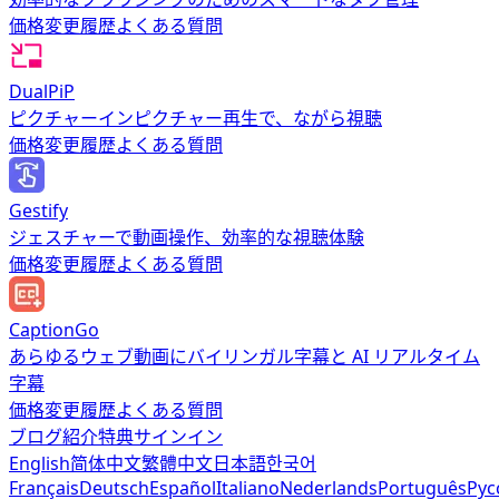
価格
変更履歴
よくある質問
DualPiP
ピクチャーインピクチャー再生で、ながら視聴
価格
変更履歴
よくある質問
Gestify
ジェスチャーで動画操作、効率的な視聴体験
価格
変更履歴
よくある質問
CaptionGo
あらゆるウェブ動画にバイリンガル字幕と AI リアルタイム
字幕
価格
変更履歴
よくある質問
ブログ
紹介特典
サインイン
English
简体中文
繁體中文
日本語
한국어
Français
Deutsch
Español
Italiano
Nederlands
Português
Рус