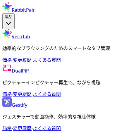
RabbitPair
製品
VertiTab
効率的なブラウジングのためのスマートなタブ管理
価格
·
変更履歴
·
よくある質問
DualPiP
ピクチャーインピクチャー再生で、ながら視聴
価格
·
変更履歴
·
よくある質問
Gestify
ジェスチャーで動画操作、効率的な視聴体験
価格
·
変更履歴
·
よくある質問