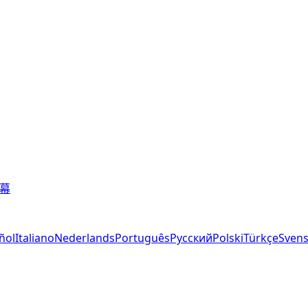
字幕
ñol
Italiano
Nederlands
Português
Русский
Polski
Türkçe
Sven