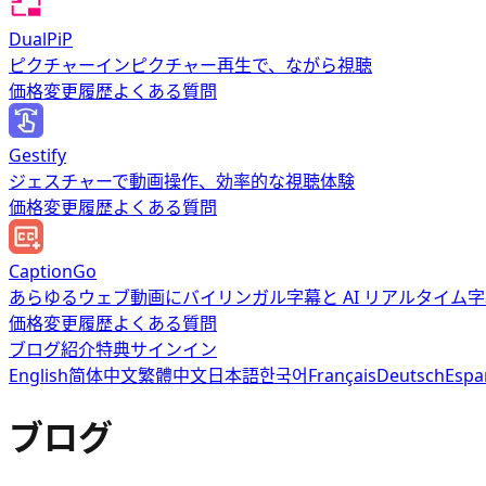
DualPiP
ピクチャーインピクチャー再生で、ながら視聴
価格
変更履歴
よくある質問
Gestify
ジェスチャーで動画操作、効率的な視聴体験
価格
変更履歴
よくある質問
CaptionGo
あらゆるウェブ動画にバイリンガル字幕と AI リアルタイム
価格
変更履歴
よくある質問
ブログ
紹介特典
サインイン
English
简体中文
繁體中文
日本語
한국어
Français
Deutsch
Espa
ブログ