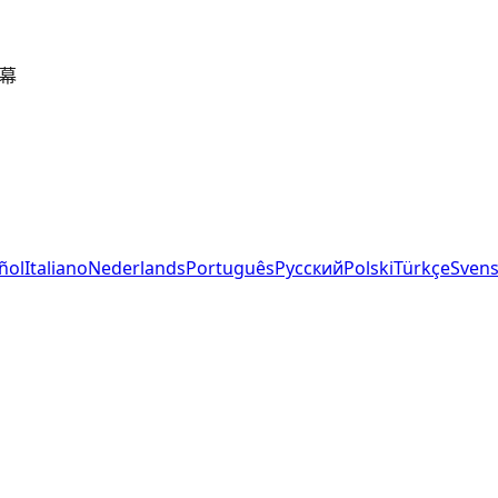
字幕
ñol
Italiano
Nederlands
Português
Русский
Polski
Türkçe
Sven