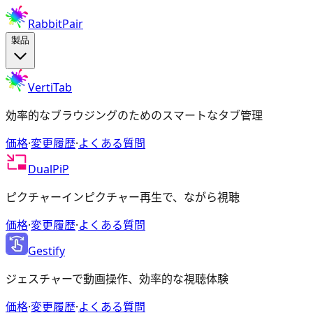
RabbitPair
製品
VertiTab
効率的なブラウジングのためのスマートなタブ管理
価格
·
変更履歴
·
よくある質問
DualPiP
ピクチャーインピクチャー再生で、ながら視聴
価格
·
変更履歴
·
よくある質問
Gestify
ジェスチャーで動画操作、効率的な視聴体験
価格
·
変更履歴
·
よくある質問