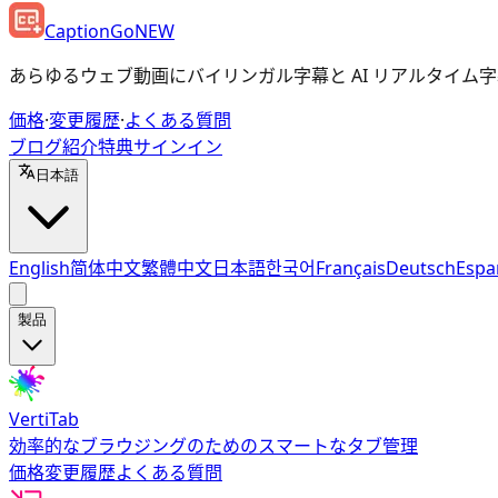
CaptionGo
NEW
あらゆるウェブ動画にバイリンガル字幕と AI リアルタイム
価格
·
変更履歴
·
よくある質問
ブログ
紹介特典
サインイン
日本語
English
简体中文
繁體中文
日本語
한국어
Français
Deutsch
Espa
製品
VertiTab
効率的なブラウジングのためのスマートなタブ管理
価格
変更履歴
よくある質問