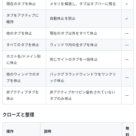
現在のタブを休止
メモリを解放し、タブはタブバーに残る
✓
タブをアクティブに
自動休止を防止
✓
維持
他のタブを休止
現在のタブ以外をすべて休止
—
すべてのタブを休止
ウィンドウ内の全タブを休止
—
ホスト名/ドメイン別
同じサイトのタブを一括休止
—
に休止
他のウィンドウのタ
バックグラウンドウィンドウをワンクリ
—
ブを休止
ック休止
非アクティブタブを
非アクティブかつピン留めされていない
—
休止
タブのみ休止
クローズと整理
無
操作
説明
料