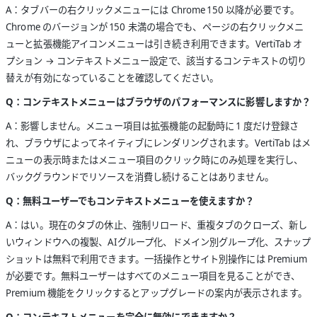
A：タブバーの右クリックメニューには Chrome 150 以降が必要です。
Chrome のバージョンが 150 未満の場合でも、ページの右クリックメニ
ューと拡張機能アイコンメニューは引き続き利用できます。VertiTab オ
プション → コンテキストメニュー設定で、該当するコンテキストの切り
替えが有効になっていることを確認してください。
Q：コンテキストメニューはブラウザのパフォーマンスに影響しますか？
A：影響しません。メニュー項目は拡張機能の起動時に 1 度だけ登録さ
れ、ブラウザによってネイティブにレンダリングされます。VertiTab はメ
ニューの表示時またはメニュー項目のクリック時にのみ処理を実行し、
バックグラウンドでリソースを消費し続けることはありません。
Q：無料ユーザーでもコンテキストメニューを使えますか？
A：はい。現在のタブの休止、強制リロード、重複タブのクローズ、新し
いウィンドウへの複製、AIグループ化、ドメイン別グループ化、スナップ
ショットは無料で利用できます。一括操作とサイト別操作には Premium
が必要です。無料ユーザーはすべてのメニュー項目を見ることができ、
Premium 機能をクリックするとアップグレードの案内が表示されます。