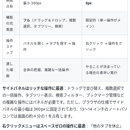
画面
最小 360px
0px
占有
機能
フル
（ドラッグ＆ドロップ、複数
限定的（単一操作がメ
の充
選択、タブツリー、検索）
イン）
実度
操作
パネルを開く → タブを探す → 操
右クリック → 操作をク
ステ
作
リック
ップ
適し
やることが決まってい
た場
全体の把握、複雑な一括操作
る場合の素早い実行
面
サイドパネルはリッチな操作に最適
：ドラッグで並び替え、複数選択で
の一括操作、タブツリー表示、検索フィルター、ブックマーク管理など
の複雑な操作にはパネルが必要です。ただし、ブラウザの仕様でサイド
パネルの最小幅は 360px に固定されており、13〜14 インチのノートパソ
コンでは画面の約 4 分の 1 を占有します。
右クリックメニューはスペースゼロの操作に最適
：「他のタブを休止」