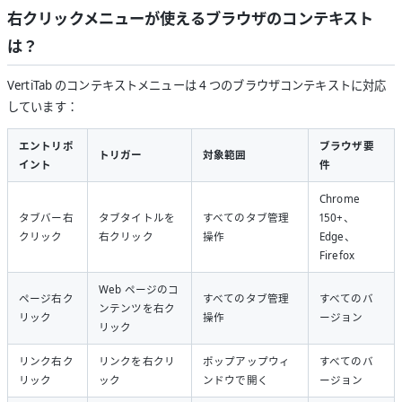
右クリックメニューが使えるブラウザのコンテキスト
は？
VertiTab のコンテキストメニューは 4 つのブラウザコンテキストに対応
しています：
エントリポ
ブラウザ要
トリガー
対象範囲
イント
件
Chrome
タブバー右
タブタイトルを
すべてのタブ管理
150+、
クリック
右クリック
操作
Edge、
Firefox
Web ページのコ
ページ右ク
すべてのタブ管理
すべてのバ
ンテンツを右ク
リック
操作
ージョン
リック
リンク右ク
リンクを右クリ
ポップアップウィ
すべてのバ
リック
ック
ンドウで開く
ージョン