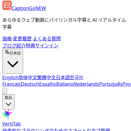
CaptionGo
NEW
あらゆるウェブ動画にバイリンガル字幕と AI リアルタイム
字幕
価格
·
変更履歴
·
よくある質問
ブログ
紹介特典
サインイン
日本語
English
简体中文
繁體中文
日本語
한국어
Français
Deutsch
Español
Italiano
Nederlands
Português
Рус
製品
VertiTab
効率的なブラウジングのためのスマートなタブ管理