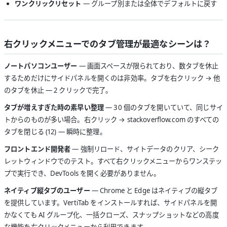
ワンクリックリセット
— グループ別または全体でデフォルトに戻す
右クリックメニューでのタブ管理が最適なシーンは？
ノートパソコンユーザー
— 画面スペースが限られており、数タブを休止
するためだけにサイドパネルを開くのは非効率。タブを右クリック → 他
のタブを休止 — 2 クリックで完了。
タブが増えすぎた時の素早い整理
— 30 個のタブを開いていて、同じサイ
トからのものが多い場合。右クリック → stackoverflow.com のすべての
タブを閉じる (12) — 瞬時に整理。
フロントエンド開発者
— 強制リロード、サイトデータのクリア、シーク
レットウィンドウでのテスト。すべて右クリックメニューからワンステッ
プで実行でき、DevTools を開く必要がありません。
ネイティブ縦タブのユーザー
— Chrome と Edge はネイティブの縦タブ
を提供しています。VertiTab をインストールすれば、サイドパネルを開
かなくても AI グループ化、一括クローズ、スナップショットなどの高度
な機能を右クリックメニューから利用できます。