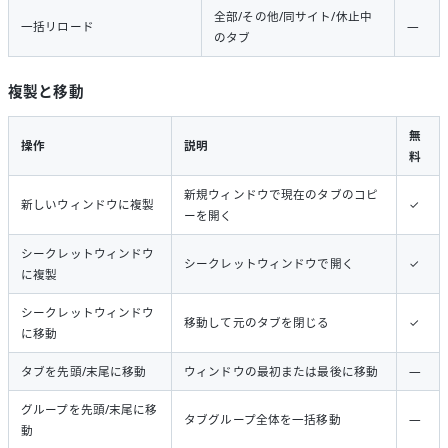
全部/その他/同サイト/休止中
一括リロード
—
のタブ
複製と移動
無
操作
説明
料
新規ウィンドウで現在のタブのコピ
新しいウィンドウに複製
✓
ーを開く
シークレットウィンドウ
シークレットウィンドウで開く
✓
に複製
シークレットウィンドウ
移動して元のタブを閉じる
✓
に移動
タブを先頭/末尾に移動
ウィンドウの最初または最後に移動
—
グループを先頭/末尾に移
タブグループ全体を一括移動
—
動