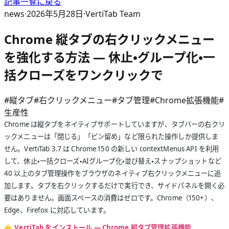
記事一覧に戻る
news
·
2026年5月28日
·
VertiTab Team
Chrome 縦タブの右クリックメニュー
を強化する方法 — 休止・グループ化・一
括クローズをワンクリックで
#
縦タブ
#
右クリックメニュー
#
タブ管理
#
Chrome拡張機能
#
生産性
Chrome は縦タブをネイティブサポートしていますが、タブバーの右クリ
ックメニューは「閉じる」「ピン留め」など限られた操作しか提供しま
せん。VertiTab 3.7 は Chrome 150 の新しい contextMenus API を利用
して、休止・一括クローズ・AIグループ化・並び替え・スナップショットなど
40 以上のタブ管理操作をブラウザのネイティブ右クリックメニューに追
加します。タブを右クリックするだけで実行でき、サイドパネルを開く必
要はありません。画面スペースの消費はゼロです。Chrome（150+）、
Edge、Firefox に対応しています。
👉
VertiTab をインストール — Chrome 縦タブ管理拡張機能