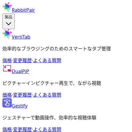
RabbitPair
製品
VertiTab
効率的なブラウジングのためのスマートなタブ管理
価格
·
変更履歴
·
よくある質問
DualPiP
ピクチャーインピクチャー再生で、ながら視聴
価格
·
変更履歴
·
よくある質問
Gestify
ジェスチャーで動画操作、効率的な視聴体験
価格
·
変更履歴
·
よくある質問