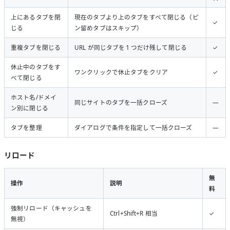
上にあるタブを閉
現在のタブより上のタブをすべて閉じる（ピ
✓
じる
ン留めタブはスキップ）
重複タブを閉じる
URL が同じタブを 1 つだけ残して閉じる
✓
休止中のタブをす
ワンクリックで休止タブをクリア
✓
べて閉じる
ホスト名/ドメイ
同じサイトのタブを一括クローズ
—
ン別に閉じる
タブを整理
ダイアログで条件を指定して一括クローズ
—
リロード
無
操作
説明
料
強制リロード（キャッシュを
Ctrl+Shift+R 相当
✓
無視）