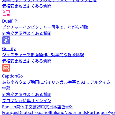
価格
変更履歴
よくある質問
DualPiP
ピクチャーインピクチャー再生で、ながら視聴
価格
変更履歴
よくある質問
Gestify
ジェスチャーで動画操作、効率的な視聴体験
価格
変更履歴
よくある質問
CaptionGo
あらゆるウェブ動画にバイリンガル字幕と AI リアルタイム
字幕
価格
変更履歴
よくある質問
ブログ
紹介特典
サインイン
English
简体中文
繁體中文
日本語
한국어
Français
Deutsch
Español
Italiano
Nederlands
Português
Рус