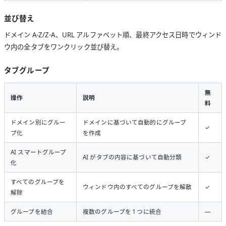
並び替え
ドメイン A-Z/Z-A、URL アルファベット順、最終アクセス日時でウィンド
ウ内の全タブをワンクリック並び替え。
タブグループ
無
操作
説明
料
ドメイン別にグルー
ドメインに基づいて自動的にグループ
✓
プ化
を作成
AI スマートグループ
AI がタブの内容に基づいて自動分類
✓
化
すべてのグループを
ウィンドウ内のすべてのグループを解散
✓
解除
グループを結合
複数のグループを 1 つに統合
—