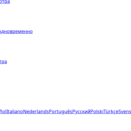
отра
 одновременно
тра
ñol
Italiano
Nederlands
Português
Русский
Polski
Türkçe
Sven