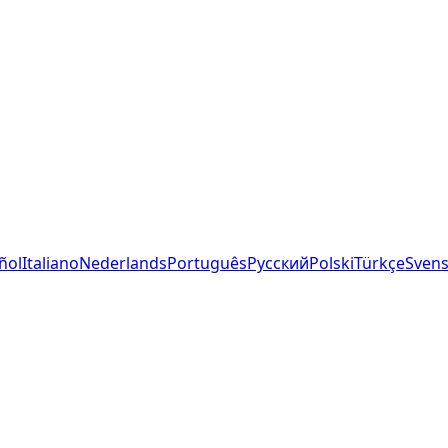
ñol
Italiano
Nederlands
Português
Русский
Polski
Türkçe
Sven