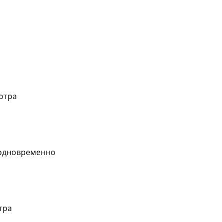
отра
 одновременно
тра