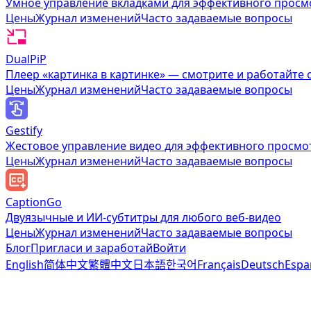
Умное управление вкладками для эффективного просм
Цены
Журнал изменений
Часто задаваемые вопросы
DualPiP
Плеер «картинка в картинке» — смотрите и работайте
Цены
Журнал изменений
Часто задаваемые вопросы
Gestify
Жестовое управление видео для эффективного просмо
Цены
Журнал изменений
Часто задаваемые вопросы
CaptionGo
Двуязычные и ИИ-субтитры для любого веб-видео
Цены
Журнал изменений
Часто задаваемые вопросы
Блог
Пригласи и заработай
Войти
English
简体中文
繁體中文
日本語
한국어
Français
Deutsch
Espa