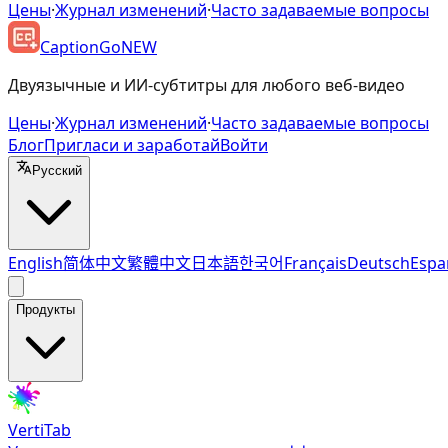
Цены
·
Журнал изменений
·
Часто задаваемые вопросы
CaptionGo
NEW
Двуязычные и ИИ-субтитры для любого веб-видео
Цены
·
Журнал изменений
·
Часто задаваемые вопросы
Блог
Пригласи и заработай
Войти
Русский
English
简体中文
繁體中文
日本語
한국어
Français
Deutsch
Espa
Продукты
VertiTab