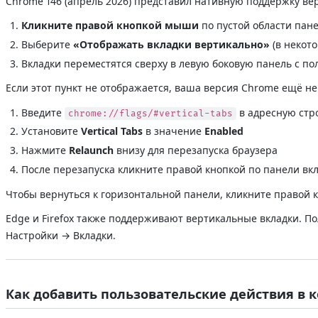
Chrome 146 (апрель 2026) представил нативную поддержку ве
Кликните правой кнопкой мыши
по пустой области пан
Выберите
«Отображать вкладки вертикально»
(в некот
Вкладки переместятся сверху в левую боковую панель с п
Если этот пункт не отображается, ваша версия Chrome ещё не
Введите
в адресную стро
chrome://flags/#vertical-tabs
Установите
Vertical Tabs
в значение
Enabled
Нажмите
Relaunch
внизу для перезапуска браузера
После перезапуска кликните правой кнопкой по панели вк
Чтобы вернуться к горизонтальной панели, кликните правой 
Edge и Firefox также поддерживают вертикальные вкладки. По
Настройки → Вкладки.
Как добавить пользовательские действия в 