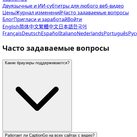
Двуязычные и ИИ-субтитры для любого веб-видео
Цены
Журнал изменений
Часто задаваемые вопросы
Блог
Пригласи и заработай
Войти
English
简体中文
繁體中文
日本語
한국어
Français
Deutsch
Español
Italiano
Nederlands
Português
Рус
Часто задаваемые вопросы
Какие браузеры поддерживаются?
Работает ли CaptionGo на всех сайтах с видео?