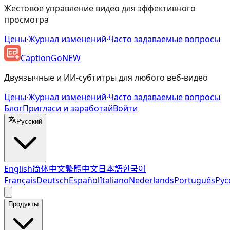
Жестовое управление видео для эффективного
просмотра
Цены
·
Журнал изменений
·
Часто задаваемые вопросы
CaptionGo
NEW
Двуязычные и ИИ-субтитры для любого веб-видео
Цены
·
Журнал изменений
·
Часто задаваемые вопросы
Блог
Пригласи и заработай
Войти
Русский
English
简体中文
繁體中文
日本語
한국어
Français
Deutsch
Español
Italiano
Nederlands
Português
Рус
Продукты