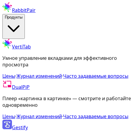
RabbitPair
Продукты
VertiTab
Умное управление вкладками для эффективного
просмотра
Цены
·
Журнал изменений
·
Часто задаваемые вопросы
DualPiP
Плеер «картинка в картинке» — смотрите и работайте
одновременно
Цены
·
Журнал изменений
·
Часто задаваемые вопросы
Gestify