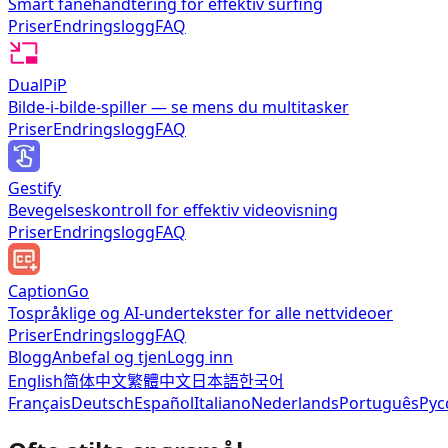
Smart fanehåndtering for effektiv surfing
Priser
Endringslogg
FAQ
DualPiP
Bilde-i-bilde-spiller — se mens du multitasker
Priser
Endringslogg
FAQ
Gestify
Bevegelseskontroll for effektiv videovisning
Priser
Endringslogg
FAQ
CaptionGo
Tospråklige og AI-undertekster for alle nettvideoer
Priser
Endringslogg
FAQ
Blogg
Anbefal og tjen
Logg inn
English
简体中文
繁體中文
日本語
한국어
Français
Deutsch
Español
Italiano
Nederlands
Português
Рус