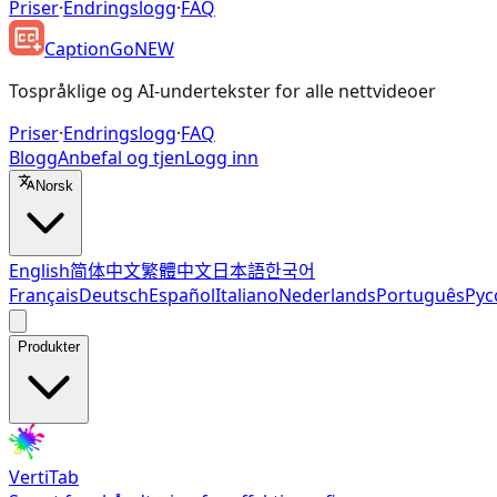
Priser
·
Endringslogg
·
FAQ
CaptionGo
NEW
Tospråklige og AI-undertekster for alle nettvideoer
Priser
·
Endringslogg
·
FAQ
Blogg
Anbefal og tjen
Logg inn
Norsk
English
简体中文
繁體中文
日本語
한국어
Français
Deutsch
Español
Italiano
Nederlands
Português
Рус
Produkter
VertiTab