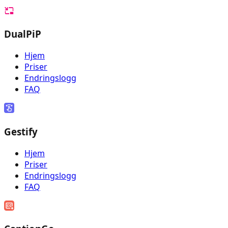
DualPiP
Hjem
Priser
Endringslogg
FAQ
Gestify
Hjem
Priser
Endringslogg
FAQ