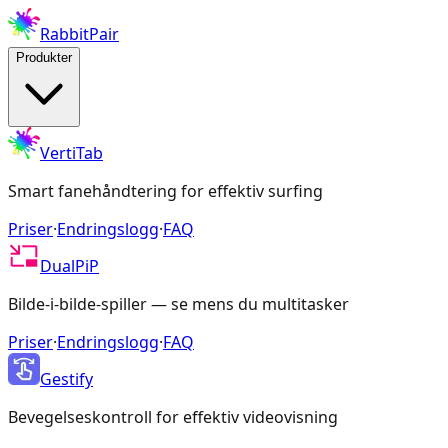
RabbitPair
Produkter
VertiTab
Smart fanehåndtering for effektiv surfing
Priser
·
Endringslogg
·
FAQ
DualPiP
Bilde-i-bilde-spiller — se mens du multitasker
Priser
·
Endringslogg
·
FAQ
Gestify
Bevegelseskontroll for effektiv videovisning