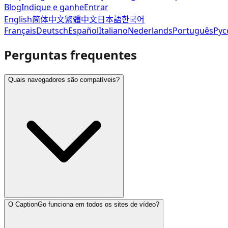
Blog
Indique e ganhe
Entrar
English
简体中文
繁體中文
日本語
한국어
Français
Deutsch
Español
Italiano
Nederlands
Português
Рус
Perguntas frequentes
Quais navegadores são compatíveis?
O CaptionGo funciona em todos os sites de vídeo?