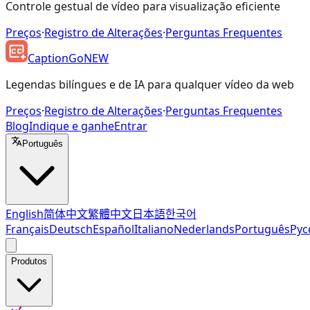
Controle gestual de vídeo para visualização eficiente
Preços
·
Registro de Alterações
·
Perguntas Frequentes
CaptionGo
NEW
Legendas bilíngues e de IA para qualquer vídeo da web
Preços
·
Registro de Alterações
·
Perguntas Frequentes
Blog
Indique e ganhe
Entrar
Português
English
简体中文
繁體中文
日本語
한국어
Français
Deutsch
Español
Italiano
Nederlands
Português
Рус
Produtos