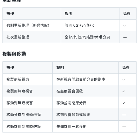
操作
說明
免費
強制重新整理（略過快取）
等同 Ctrl+Shift+R
✓
批次重新整理
全部/其他/同站點/休眠分頁
—
複製與移動
操作
說明
免費
複製到新視窗
在新視窗開啟目前分頁的副本
✓
複製到無痕視窗
在無痕視窗開啟
✓
移動到無痕視窗
移動並關閉原分頁
✓
移動分頁到開頭/末尾
移到視窗最前或最後
—
移動群組到開頭/末尾
整個群組一起移動
—