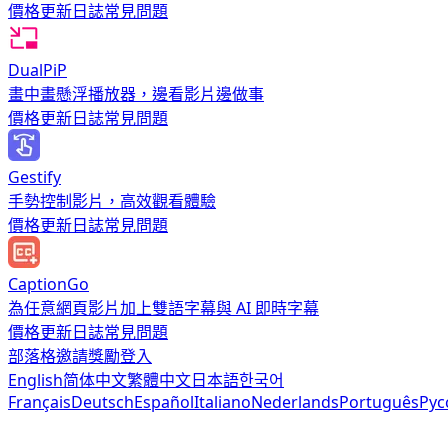
價格
更新日誌
常見問題
DualPiP
畫中畫懸浮播放器，邊看影片邊做事
價格
更新日誌
常見問題
Gestify
手勢控制影片，高效觀看體驗
價格
更新日誌
常見問題
CaptionGo
為任意網頁影片加上雙語字幕與 AI 即時字幕
價格
更新日誌
常見問題
部落格
邀請獎勵
登入
English
简体中文
繁體中文
日本語
한국어
Français
Deutsch
Español
Italiano
Nederlands
Português
Рус