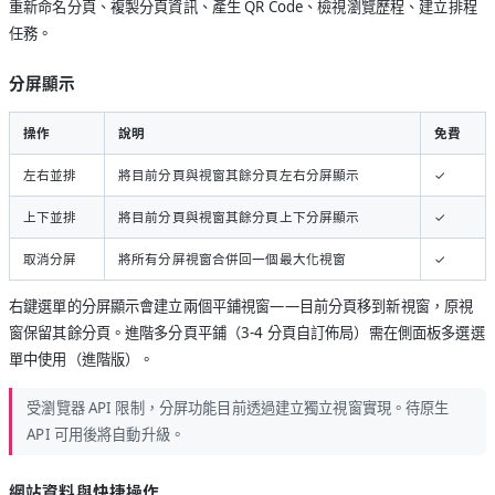
重新命名分頁、複製分頁資訊、產生 QR Code、檢視瀏覽歷程、建立排程
任務。
分屏顯示
操作
說明
免費
左右並排
將目前分頁與視窗其餘分頁左右分屏顯示
✓
上下並排
將目前分頁與視窗其餘分頁上下分屏顯示
✓
取消分屏
將所有分屏視窗合併回一個最大化視窗
✓
右鍵選單的分屏顯示會建立兩個平鋪視窗——目前分頁移到新視窗，原視
窗保留其餘分頁。進階多分頁平鋪（3-4 分頁自訂佈局）需在側面板多選選
單中使用（進階版）。
受瀏覽器 API 限制，分屏功能目前透過建立獨立視窗實現。待原生
API 可用後將自動升級。
網站資料與快捷操作