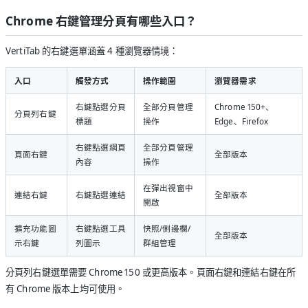
Chrome 右鍵管理分頁有哪些入口？
VertiTab 的右鍵選單涵蓋 4 種瀏覽器情境：
入口
觸發方式
操作範圍
瀏覽器需求
右鍵點選分頁
全部分頁管理
Chrome 150+、
分頁列右鍵
標題
操作
Edge、Firefox
右鍵點選網頁
全部分頁管理
頁面右鍵
全部版本
內容
操作
在彈出視窗中
連結右鍵
右鍵點選連結
全部版本
開啟
擴充功能圖
右鍵點選工具
快照/側邊欄/
全部版本
示右鍵
列圖示
群組管理
分頁列右鍵選單需要 Chrome 150 或更高版本。頁面右鍵和連結右鍵在所
有 Chrome 版本上均可使用。