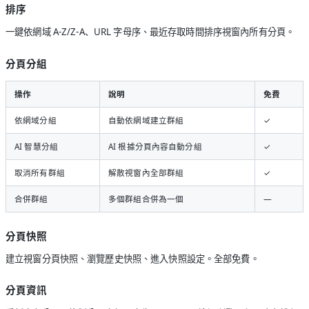
排序
一鍵依網域 A-Z/Z-A、URL 字母序、最近存取時間排序視窗內所有分頁。
分頁分組
操作
說明
免費
依網域分組
自動依網域建立群組
✓
AI 智慧分組
AI 根據分頁內容自動分組
✓
取消所有群組
解散視窗內全部群組
✓
合併群組
多個群組合併為一個
—
分頁快照
建立視窗分頁快照、瀏覽歷史快照、進入快照設定。全部免費。
分頁資訊