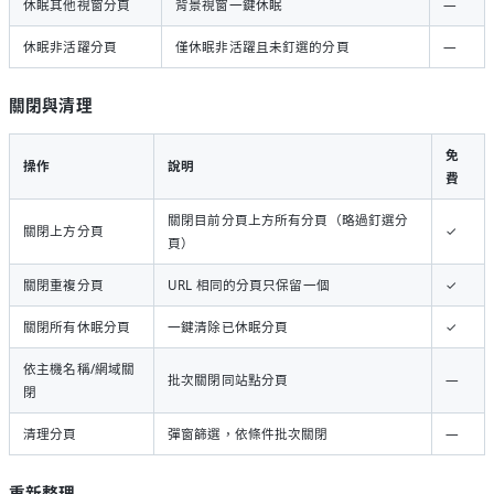
休眠其他視窗分頁
背景視窗一鍵休眠
—
休眠非活躍分頁
僅休眠非活躍且未釘選的分頁
—
關閉與清理
免
操作
說明
費
關閉目前分頁上方所有分頁（略過釘選分
關閉上方分頁
✓
頁）
關閉重複分頁
URL 相同的分頁只保留一個
✓
關閉所有休眠分頁
一鍵清除已休眠分頁
✓
依主機名稱/網域關
批次關閉同站點分頁
—
閉
清理分頁
彈窗篩選，依條件批次關閉
—
重新整理