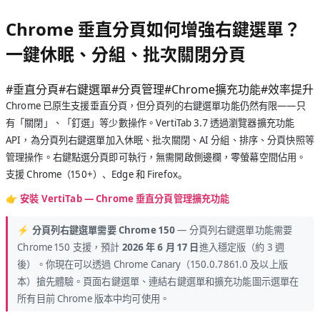
Chrome 垂直分頁如何增強右鍵選單？
一鍵休眠、分組、批次關閉分頁
#
垂直分頁
#
右鍵選單
#
分頁管理
#
Chrome擴充功能
#
效率提升
Chrome 已原生支援垂直分頁，但分頁列的右鍵選單功能仍然有限——只
有「關閉」、「釘選」等少數操作。VertiTab 3.7 透過瀏覽器擴充功能
API，為分頁列右鍵選單加入休眠、批次關閉、AI 分組、排序、分頁快照等
管理操作。右鍵點選分頁即可執行，無需開啟側邊欄，零螢幕空間佔用。
支援 Chrome（150+）、Edge 和 Firefox。
👉
安裝 VertiTab — Chrome 垂直分頁管理擴充功能
⚡ 分頁列右鍵選單需要 Chrome 150
— 分頁列右鍵選單功能需要
Chrome 150 支援，預計
2026 年 6 月 17 日
進入穩定版（約 3 週
後）。你現在可以透過 Chrome Canary（150.0.7861.0 及以上版
本）搶先體驗。頁面右鍵選單、連結右鍵選單和擴充功能圖示選單在
所有目前 Chrome 版本中均可使用。