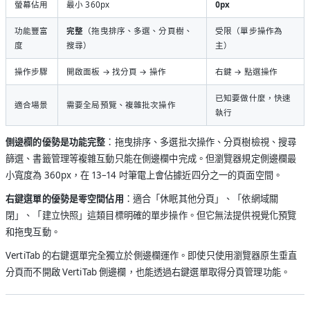
螢幕佔用
最小 360px
0px
功能豐富
完整
（拖曳排序、多選、分頁樹、
受限（單步操作為
度
搜尋）
主）
操作步驟
開啟面板 → 找分頁 → 操作
右鍵 → 點選操作
已知要做什麼，快速
適合場景
需要全局預覽、複雜批次操作
執行
側邊欄的優勢是功能完整
：拖曳排序、多選批次操作、分頁樹檢視、搜尋
篩選、書籤管理等複雜互動只能在側邊欄中完成。但瀏覽器規定側邊欄最
小寬度為 360px，在 13–14 吋筆電上會佔據近四分之一的頁面空間。
右鍵選單的優勢是零空間佔用
：適合「休眠其他分頁」、「依網域關
閉」、「建立快照」這類目標明確的單步操作。但它無法提供視覺化預覽
和拖曳互動。
VertiTab 的右鍵選單完全獨立於側邊欄運作。即使只使用瀏覽器原生垂直
分頁而不開啟 VertiTab 側邊欄，也能透過右鍵選單取得分頁管理功能。