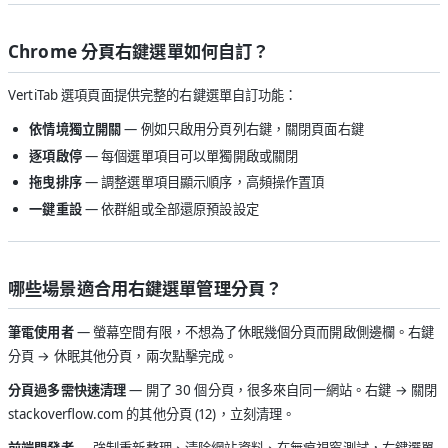
Chrome 分頁右鍵選單如何自訂？
VertiTab 選項頁面提供完整的右鍵選單自訂功能：
依情境獨立開關
— 例如只啟用分頁列右鍵，關閉頁面右鍵
逐項啟停
— 每個選單項目可以單獨開啟或關閉
拖曳排序
— 調整選單項目顯示順序，高頻操作置頂
一鍵重設
— 依群組或全部還原預設設定
哪些場景適合用右鍵選單管理分頁？
筆電使用者
— 螢幕空間有限，不想為了休眠幾個分頁而開啟側邊欄。右鍵
分頁 → 休眠其他分頁，兩次點擊完成。
分頁過多需快速清理
— 開了 30 個分頁，很多來自同一網站。右鍵 → 關閉
stackoverflow.com 的其他分頁 (12)，立刻清理。
前端開發者
— 強制重新整理、清除網站資料、在無痕視窗測試，右鍵選單