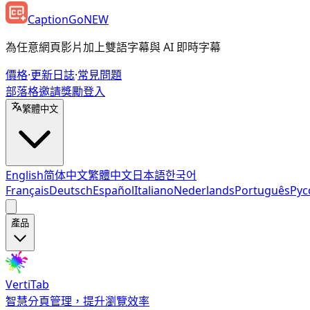
CaptionGo
NEW
為任意網頁影片加上雙語字幕與 AI 即時字幕
價格
·
更新日誌
·
常見問題
部落格
邀請獎勵
登入
繁體中文
English
简体中文
繁體中文
日本語
한국어
Français
Deutsch
Español
Italiano
Nederlands
Português
Рус
產品
VertiTab
智慧分頁管理，提升瀏覽效率