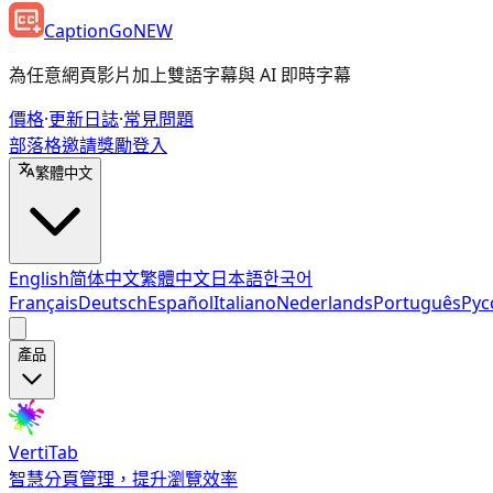
CaptionGo
NEW
為任意網頁影片加上雙語字幕與 AI 即時字幕
價格
·
更新日誌
·
常見問題
部落格
邀請獎勵
登入
繁體中文
English
简体中文
繁體中文
日本語
한국어
Français
Deutsch
Español
Italiano
Nederlands
Português
Рус
產品
VertiTab
智慧分頁管理，提升瀏覽效率