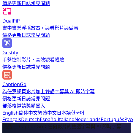
價格
更新日誌
常見問題
DualPiP
畫中畫懸浮播放器，邊看影片邊做事
價格
更新日誌
常見問題
Gestify
手勢控制影片，高效觀看體驗
價格
更新日誌
常見問題
CaptionGo
為任意網頁影片加上雙語字幕與 AI 即時字幕
價格
更新日誌
常見問題
部落格
邀請獎勵
登入
English
简体中文
繁體中文
日本語
한국어
Français
Deutsch
Español
Italiano
Nederlands
Português
Рус
新品 — CaptionGo：任何影片的雙語字幕與 AI 即時字幕