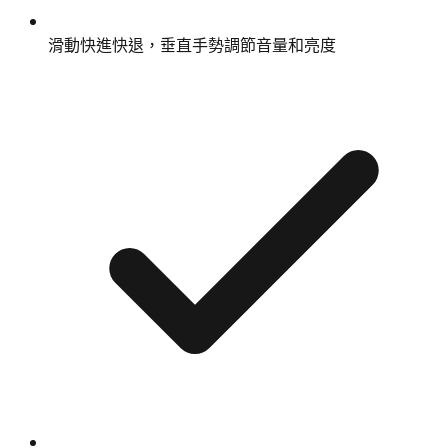
滑動快進快退，垂直手勢調節音量和亮度