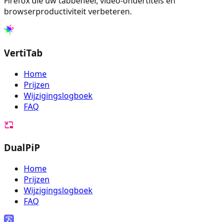
Firefox die uw tabbeheer, video-ondertitels en
browserproductiviteit verbeteren.
VertiTab
Home
Prijzen
Wijzigingslogboek
FAQ
DualPiP
Home
Prijzen
Wijzigingslogboek
FAQ