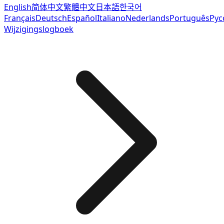
English
简体中文
繁體中文
日本語
한국어
Français
Deutsch
Español
Italiano
Nederlands
Português
Рус
Wijzigingslogboek