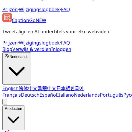
Prijzen
·
Wijzigingslogboek
·
FAQ
CaptionGo
NEW
Tweetalige en AI-ondertitels voor elke webvideo
Prijzen
·
Wijzigingslogboek
·
FAQ
Blog
Verwijs & verdien
Inloggen
Nederlands
English
简体中文
繁體中文
日本語
한국어
Français
Deutsch
Español
Italiano
Nederlands
Português
Рус
Producten