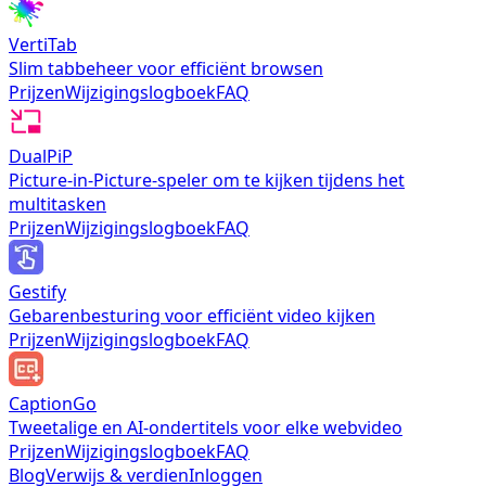
VertiTab
Slim tabbeheer voor efficiënt browsen
Prijzen
Wijzigingslogboek
FAQ
DualPiP
Picture-in-Picture-speler om te kijken tijdens het
multitasken
Prijzen
Wijzigingslogboek
FAQ
Gestify
Gebarenbesturing voor efficiënt video kijken
Prijzen
Wijzigingslogboek
FAQ
CaptionGo
Tweetalige en AI-ondertitels voor elke webvideo
Prijzen
Wijzigingslogboek
FAQ
Blog
Verwijs & verdien
Inloggen