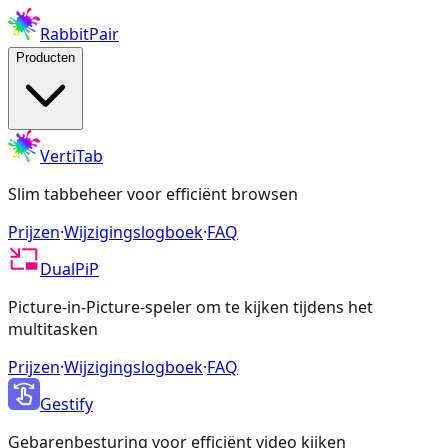
RabbitPair
Producten
VertiTab
Slim tabbeheer voor efficiënt browsen
Prijzen
·
Wijzigingslogboek
·
FAQ
DualPiP
Picture-in-Picture-speler om te kijken tijdens het
multitasken
Prijzen
·
Wijzigingslogboek
·
FAQ
Gestify
Gebarenbesturing voor efficiënt video kijken