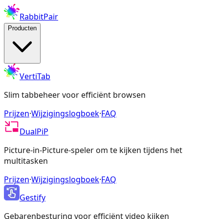
RabbitPair
Producten
VertiTab
Slim tabbeheer voor efficiënt browsen
Prijzen
·
Wijzigingslogboek
·
FAQ
DualPiP
Picture-in-Picture-speler om te kijken tijdens het
multitasken
Prijzen
·
Wijzigingslogboek
·
FAQ
Gestify
Gebarenbesturing voor efficiënt video kijken