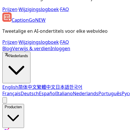
Prijzen
·
Wijzigingslogboek
·
FAQ
CaptionGo
NEW
Tweetalige en AI-ondertitels voor elke webvideo
Prijzen
·
Wijzigingslogboek
·
FAQ
Blog
Verwijs & verdien
Inloggen
Nederlands
English
简体中文
繁體中文
日本語
한국어
Français
Deutsch
Español
Italiano
Nederlands
Português
Рус
Producten