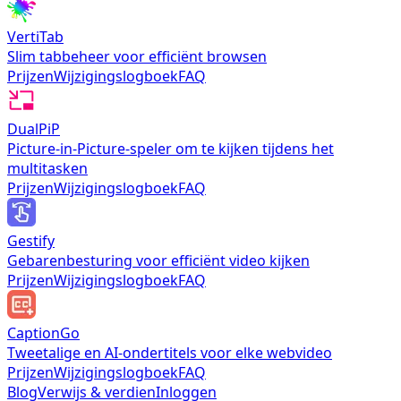
VertiTab
Slim tabbeheer voor efficiënt browsen
Prijzen
Wijzigingslogboek
FAQ
DualPiP
Picture-in-Picture-speler om te kijken tijdens het
multitasken
Prijzen
Wijzigingslogboek
FAQ
Gestify
Gebarenbesturing voor efficiënt video kijken
Prijzen
Wijzigingslogboek
FAQ
CaptionGo
Tweetalige en AI-ondertitels voor elke webvideo
Prijzen
Wijzigingslogboek
FAQ
Blog
Verwijs & verdien
Inloggen