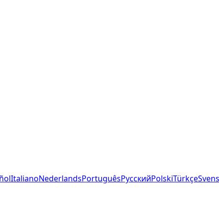
ñol
Italiano
Nederlands
Português
Русский
Polski
Türkçe
Sven