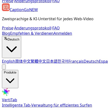
Preise
·
Änderungsprotokoll
·
FAQ
CaptionGo
NEW
Zweisprachige & KI-Untertitel für jedes Web-Video
Preise
·
Änderungsprotokoll
·
FAQ
Blog
Empfehlen & Verdienen
Anmelden
Deutsch
English
简体中文
繁體中文
日本語
한국어
Français
Deutsch
Espa
Produkte
VertiTab
Intelligente Tab-Verwaltung für effizientes Surfen