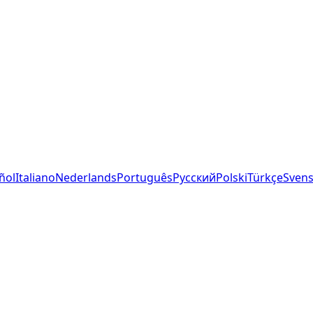
ñol
Italiano
Nederlands
Português
Русский
Polski
Türkçe
Sven