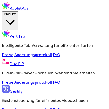
RabbitPair
Produkte
VertiTab
Intelligente Tab-Verwaltung für effizientes Surfen
Preise
·
Änderungsprotokoll
·
FAQ
DualPiP
Bild-in-Bild-Player – schauen, während Sie arbeiten
Preise
·
Änderungsprotokoll
·
FAQ
Gestify
Gestensteuerung für effizientes Videoschauen