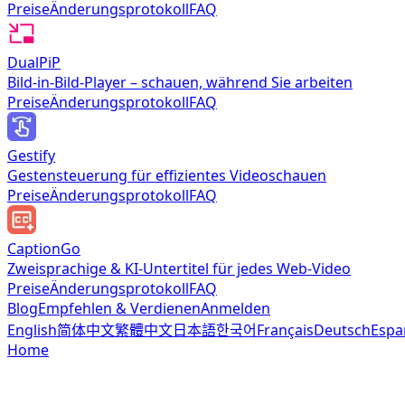
Preise
Änderungsprotokoll
FAQ
DualPiP
Bild-in-Bild-Player – schauen, während Sie arbeiten
Preise
Änderungsprotokoll
FAQ
Gestify
Gestensteuerung für effizientes Videoschauen
Preise
Änderungsprotokoll
FAQ
CaptionGo
Zweisprachige & KI-Untertitel für jedes Web-Video
Preise
Änderungsprotokoll
FAQ
Blog
Empfehlen & Verdienen
Anmelden
English
简体中文
繁體中文
日本語
한국어
Français
Deutsch
Espa
Home