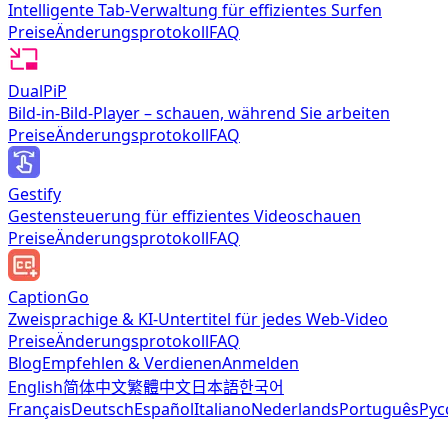
Intelligente Tab-Verwaltung für effizientes Surfen
Preise
Änderungsprotokoll
FAQ
DualPiP
Bild-in-Bild-Player – schauen, während Sie arbeiten
Preise
Änderungsprotokoll
FAQ
Gestify
Gestensteuerung für effizientes Videoschauen
Preise
Änderungsprotokoll
FAQ
CaptionGo
Zweisprachige & KI-Untertitel für jedes Web-Video
Preise
Änderungsprotokoll
FAQ
Blog
Empfehlen & Verdienen
Anmelden
English
简体中文
繁體中文
日本語
한국어
Français
Deutsch
Español
Italiano
Nederlands
Português
Рус