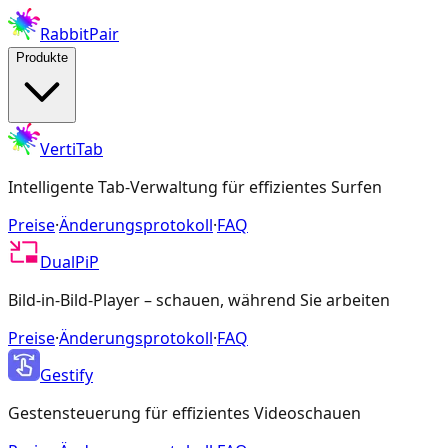
RabbitPair
Produkte
VertiTab
Intelligente Tab-Verwaltung für effizientes Surfen
Preise
·
Änderungsprotokoll
·
FAQ
DualPiP
Bild-in-Bild-Player – schauen, während Sie arbeiten
Preise
·
Änderungsprotokoll
·
FAQ
Gestify
Gestensteuerung für effizientes Videoschauen