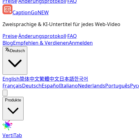
Preise
·
Änderungsprotokoll
·
FAQ
CaptionGo
NEW
Zweisprachige & KI-Untertitel für jedes Web-Video
Preise
·
Änderungsprotokoll
·
FAQ
Blog
Empfehlen & Verdienen
Anmelden
Deutsch
English
简体中文
繁體中文
日本語
한국어
Français
Deutsch
Español
Italiano
Nederlands
Português
Рус
Produkte
VertiTab