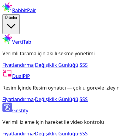
RabbitPair
Ürünler
VertiTab
Verimli tarama için akıllı sekme yönetimi
Fiyatlandırma
·
Değişiklik Günlüğü
·
SSS
DualPiP
Resim İçinde Resim oynatıcı — çoklu görevle izleyin
Fiyatlandırma
·
Değişiklik Günlüğü
·
SSS
Gestify
Verimli izleme için hareket ile video kontrolü
Fiyatlandırma
·
Değişiklik Günlüğü
·
SSS