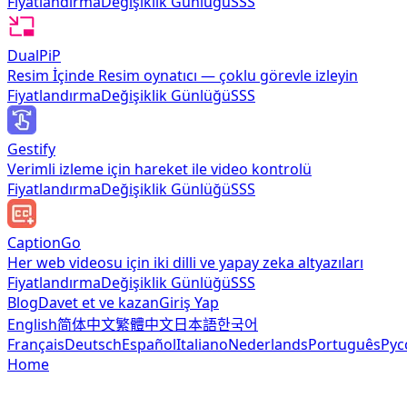
Fiyatlandırma
Değişiklik Günlüğü
SSS
DualPiP
Resim İçinde Resim oynatıcı — çoklu görevle izleyin
Fiyatlandırma
Değişiklik Günlüğü
SSS
Gestify
Verimli izleme için hareket ile video kontrolü
Fiyatlandırma
Değişiklik Günlüğü
SSS
CaptionGo
Her web videosu için iki dilli ve yapay zeka altyazıları
Fiyatlandırma
Değişiklik Günlüğü
SSS
Blog
Davet et ve kazan
Giriş Yap
English
简体中文
繁體中文
日本語
한국어
Français
Deutsch
Español
Italiano
Nederlands
Português
Рус
Home