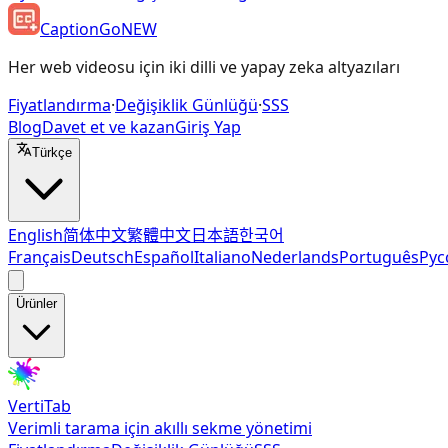
CaptionGo
NEW
Her web videosu için iki dilli ve yapay zeka altyazıları
Fiyatlandırma
·
Değişiklik Günlüğü
·
SSS
Blog
Davet et ve kazan
Giriş Yap
Türkçe
English
简体中文
繁體中文
日本語
한국어
Français
Deutsch
Español
Italiano
Nederlands
Português
Рус
Ürünler
VertiTab
Verimli tarama için akıllı sekme yönetimi