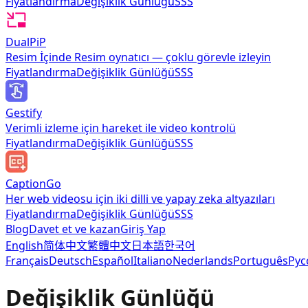
Fiyatlandırma
Değişiklik Günlüğü
SSS
DualPiP
Resim İçinde Resim oynatıcı — çoklu görevle izleyin
Fiyatlandırma
Değişiklik Günlüğü
SSS
Gestify
Verimli izleme için hareket ile video kontrolü
Fiyatlandırma
Değişiklik Günlüğü
SSS
CaptionGo
Her web videosu için iki dilli ve yapay zeka altyazıları
Fiyatlandırma
Değişiklik Günlüğü
SSS
Blog
Davet et ve kazan
Giriş Yap
English
简体中文
繁體中文
日本語
한국어
Français
Deutsch
Español
Italiano
Nederlands
Português
Рус
Değişiklik Günlüğü