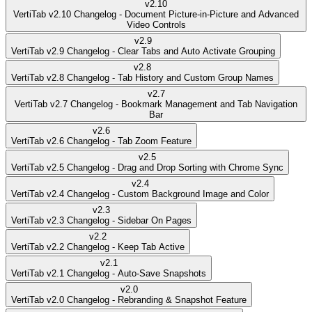
v
2.10
VertiTab v2.10 Changelog - Document Picture-in-Picture and Advanced
Video Controls
v
2.9
VertiTab v2.9 Changelog - Clear Tabs and Auto Activate Grouping
v
2.8
VertiTab v2.8 Changelog - Tab History and Custom Group Names
v
2.7
VertiTab v2.7 Changelog - Bookmark Management and Tab Navigation
Bar
v
2.6
VertiTab v2.6 Changelog - Tab Zoom Feature
v
2.5
VertiTab v2.5 Changelog - Drag and Drop Sorting with Chrome Sync
v
2.4
VertiTab v2.4 Changelog - Custom Background Image and Color
v
2.3
VertiTab v2.3 Changelog - Sidebar On Pages
v
2.2
VertiTab v2.2 Changelog - Keep Tab Active
v
2.1
VertiTab v2.1 Changelog - Auto-Save Snapshots
v
2.0
VertiTab v2.0 Changelog - Rebranding & Snapshot Feature