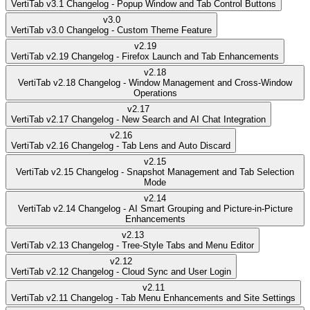
VertiTab v3.1 Changelog - Popup Window and Tab Control Buttons
v
3.0
VertiTab v3.0 Changelog - Custom Theme Feature
v
2.19
VertiTab v2.19 Changelog - Firefox Launch and Tab Enhancements
v
2.18
VertiTab v2.18 Changelog - Window Management and Cross-Window
Operations
v
2.17
VertiTab v2.17 Changelog - New Search and AI Chat Integration
v
2.16
VertiTab v2.16 Changelog - Tab Lens and Auto Discard
v
2.15
VertiTab v2.15 Changelog - Snapshot Management and Tab Selection
Mode
v
2.14
VertiTab v2.14 Changelog - AI Smart Grouping and Picture-in-Picture
Enhancements
v
2.13
VertiTab v2.13 Changelog - Tree-Style Tabs and Menu Editor
v
2.12
VertiTab v2.12 Changelog - Cloud Sync and User Login
v
2.11
VertiTab v2.11 Changelog - Tab Menu Enhancements and Site Settings