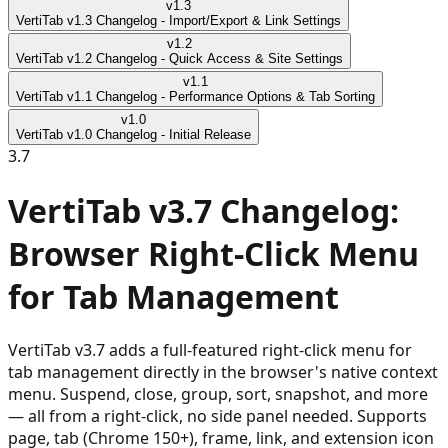
v
1.3
VertiTab v1.3 Changelog - Import/Export & Link Settings
v
1.2
VertiTab v1.2 Changelog - Quick Access & Site Settings
v
1.1
VertiTab v1.1 Changelog - Performance Options & Tab Sorting
v
1.0
VertiTab v1.0 Changelog - Initial Release
3.7
VertiTab v3.7 Changelog:
Browser Right-Click Menu
for Tab Management
VertiTab v3.7 adds a full-featured right-click menu for
tab management directly in the browser's native context
menu. Suspend, close, group, sort, snapshot, and more
— all from a right-click, no side panel needed. Supports
page, tab (Chrome 150+), frame, link, and extension icon