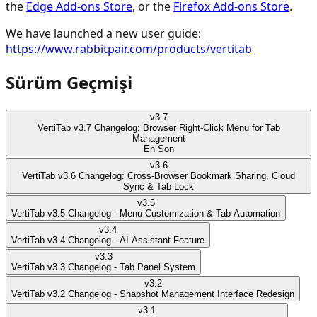
the
Edge Add-ons Store
, or the
Firefox Add-ons Store
.
We have launched a new user guide:
https://www.rabbitpair.com/products/vertitab
Sürüm Geçmişi
v
3.7
VertiTab v3.7 Changelog: Browser Right-Click Menu for Tab
Management
En Son
v
3.6
VertiTab v3.6 Changelog: Cross-Browser Bookmark Sharing, Cloud
Sync & Tab Lock
v
3.5
VertiTab v3.5 Changelog - Menu Customization & Tab Automation
v
3.4
VertiTab v3.4 Changelog - AI Assistant Feature
v
3.3
VertiTab v3.3 Changelog - Tab Panel System
v
3.2
VertiTab v3.2 Changelog - Snapshot Management Interface Redesign
v
3.1