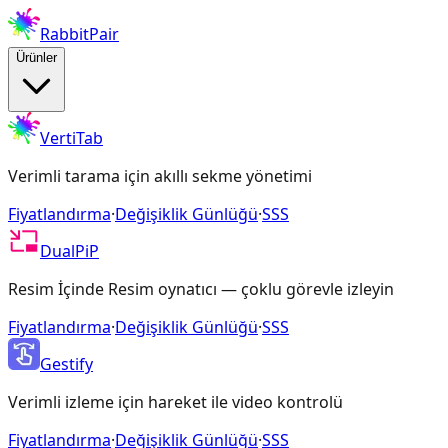
RabbitPair
Ürünler
VertiTab
Verimli tarama için akıllı sekme yönetimi
Fiyatlandırma
·
Değişiklik Günlüğü
·
SSS
DualPiP
Resim İçinde Resim oynatıcı — çoklu görevle izleyin
Fiyatlandırma
·
Değişiklik Günlüğü
·
SSS
Gestify
Verimli izleme için hareket ile video kontrolü
Fiyatlandırma
·
Değişiklik Günlüğü
·
SSS