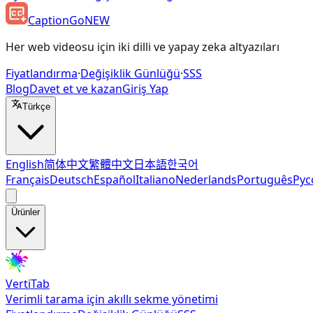
CaptionGo
NEW
Her web videosu için iki dilli ve yapay zeka altyazıları
Fiyatlandırma
·
Değişiklik Günlüğü
·
SSS
Blog
Davet et ve kazan
Giriş Yap
Türkçe
English
简体中文
繁體中文
日本語
한국어
Français
Deutsch
Español
Italiano
Nederlands
Português
Рус
Ürünler
VertiTab
Verimli tarama için akıllı sekme yönetimi