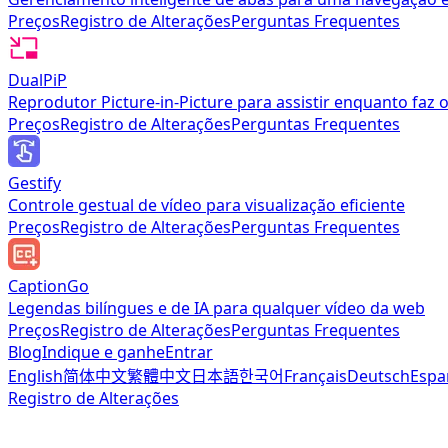
Preços
Registro de Alterações
Perguntas Frequentes
DualPiP
Reprodutor Picture-in-Picture para assistir enquanto faz 
Preços
Registro de Alterações
Perguntas Frequentes
Gestify
Controle gestual de vídeo para visualização eficiente
Preços
Registro de Alterações
Perguntas Frequentes
CaptionGo
Legendas bilíngues e de IA para qualquer vídeo da web
Preços
Registro de Alterações
Perguntas Frequentes
Blog
Indique e ganhe
Entrar
English
简体中文
繁體中文
日本語
한국어
Français
Deutsch
Espa
Registro de Alterações