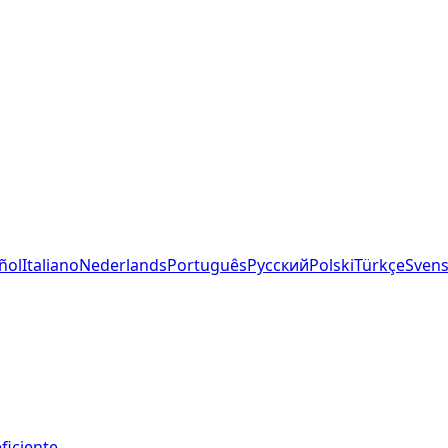
ñol
Italiano
Nederlands
Português
Русский
Polski
Türkçe
Sven
ficiente