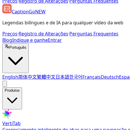
Preços
·
Registro de Alterações
·
Perguntas Frequentes
CaptionGo
NEW
Legendas bilíngues e de IA para qualquer vídeo da web
Preços
·
Registro de Alterações
·
Perguntas Frequentes
Blog
Indique e ganhe
Entrar
Português
English
简体中文
繁體中文
日本語
한국어
Français
Deutsch
Espa
Produtos
VertiTab
Gerenciamento inteligente de abas para uma navegação e