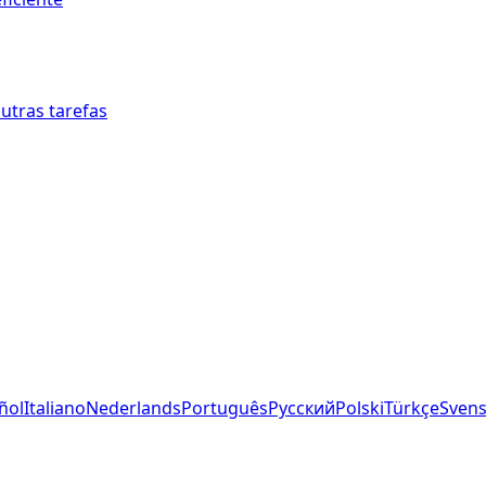
outras tarefas
ñol
Italiano
Nederlands
Português
Русский
Polski
Türkçe
Sven