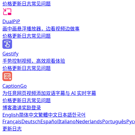
价格
更新日志
常见问题
DualPiP
画中画悬浮播放器，边看视频边做事
价格
更新日志
常见问题
Gestify
手势控制视频，高效观看体验
价格
更新日志
常见问题
CaptionGo
为任意网页视频添加双语字幕与 AI 实时字幕
价格
更新日志
常见问题
博客
邀请奖励
登录
English
简体中文
繁體中文
日本語
한국어
Français
Deutsch
Español
Italiano
Nederlands
Português
Рус
更新日志