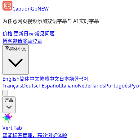
CaptionGo
NEW
为任意网页视频添加双语字幕与 AI 实时字幕
价格
·
更新日志
·
常见问题
博客
邀请奖励
登录
简体中文
English
简体中文
繁體中文
日本語
한국어
Français
Deutsch
Español
Italiano
Nederlands
Português
Рус
产品
VertiTab
智能标签管理，高效浏览体验