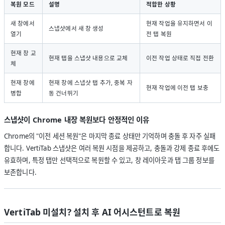
복원 모드
설명
적합한 상황
새 창에서
현재 작업을 유지하면서 이
스냅샷에서 새 창 생성
열기
전 탭 복원
현재 창 교
현재 탭을 스냅샷 내용으로 교체
이전 작업 상태로 직접 전환
체
현재 창에
현재 창에 스냅샷 탭 추가, 중복 자
현재 작업에 이전 탭 보충
병합
동 건너뛰기
스냅샷이 Chrome 내장 복원보다 안정적인 이유
Chrome의 "이전 세션 복원"은 마지막 종료 상태만 기억하며 충돌 후 자주 실패
합니다. VertiTab 스냅샷은 여러 복원 시점을 제공하고, 충돌과 강제 종료 후에도
유효하며, 특정 탭만 선택적으로 복원할 수 있고, 창 레이아웃과 탭 그룹 정보를
보존합니다.
VertiTab 미설치? 설치 후 AI 어시스턴트로 복원