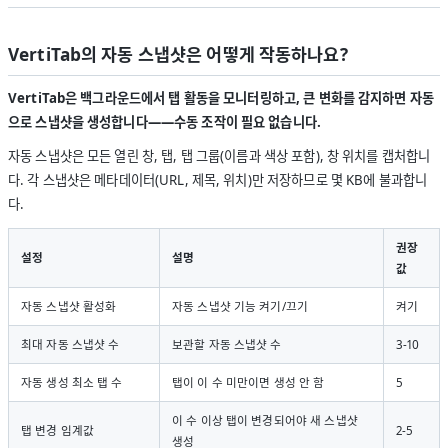
VertiTab의 자동 스냅샷은 어떻게 작동하나요?
VertiTab은 백그라운드에서 탭 활동을 모니터링하고, 큰 변화를 감지하면 자동
으로 스냅샷을 생성합니다——수동 조작이 필요 없습니다.
자동 스냅샷은 모든 열린 창, 탭, 탭 그룹(이름과 색상 포함), 창 위치를 캡처합니
다. 각 스냅샷은 메타데이터(URL, 제목, 위치)만 저장하므로 몇 KB에 불과합니
다.
권장
설정
설명
값
자동 스냅샷 활성화
자동 스냅샷 기능 켜기/끄기
켜기
최대 자동 스냅샷 수
보관할 자동 스냅샷 수
3-10
자동 생성 최소 탭 수
탭이 이 수 미만이면 생성 안 함
5
이 수 이상 탭이 변경되어야 새 스냅샷
탭 변경 임계값
2-5
생성