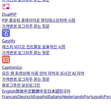
DualPiP
PIP 플로팅 플레이어로 멀티태스킹하며 시청
가격
변경 로그
자주 묻는 질문
Gestify
제스처 비디오 컨트롤로 효율적인 시청
가격
변경 로그
자주 묻는 질문
CaptionGo
모든 웹 동영상에 이중 언어 자막과 실시간 AI 자막
가격
변경 로그
자주 묻는 질문
블로그
추천 보상
로그인
English
简体中文
繁體中文
日本語
한국어
Français
Deutsch
Español
Italiano
Nederlands
Português
Рус