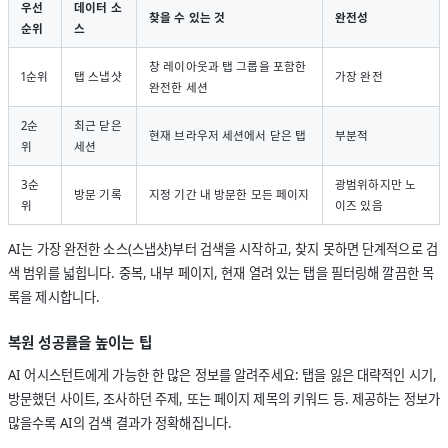
우선
데이터 소
찾을 수 있는 것
완전성
순위
스
창 레이아웃과 탭 그룹을 포함한
1순위
탭 스냅샷
가장 완전
완전한 세션
2순
최근 닫은
현재 브라우저 세션에서 닫은 탭
부분적
위
세션
3순
광범위하지만 노
방문 기록
지정 기간 내 방문한 모든 페이지
위
이즈 있음
AI는 가장 완전한 소스(스냅샷)부터 검색을 시작하고, 찾지 못하면 단계적으로 검
색 범위를 넓힙니다. 중복, 내부 페이지, 현재 열려 있는 탭을 필터링해 깔끔한 목
록을 제시합니다.
복원 성공률을 높이는 팁
AI 어시스턴트에게 가능한 한 많은 정보를 알려주세요: 탭을 잃은 대략적인 시기,
방문했던 사이트, 조사하던 주제, 또는 페이지 제목의 키워드 등. 제공하는 정보가
많을수록 AI의 검색 결과가 정확해집니다.