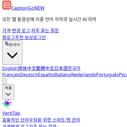
CaptionGo
NEW
모든 웹 동영상에 이중 언어 자막과 실시간 AI 자막
가격
·
변경 로그
·
자주 묻는 질문
블로그
추천 보상
로그인
한국어
English
简体中文
繁體中文
日本語
한국어
Français
Deutsch
Español
Italiano
Nederlands
Português
Рус
제품
VertiTab
효율적인 브라우징을 위한 스마트 탭 관리
가격
변경 로그
자주 묻는 질문