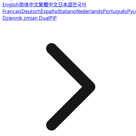
English
简体中文
繁體中文
日本語
한국어
Français
Deutsch
Español
Italiano
Nederlands
Português
Рус
Dziennik zmian DualPiP