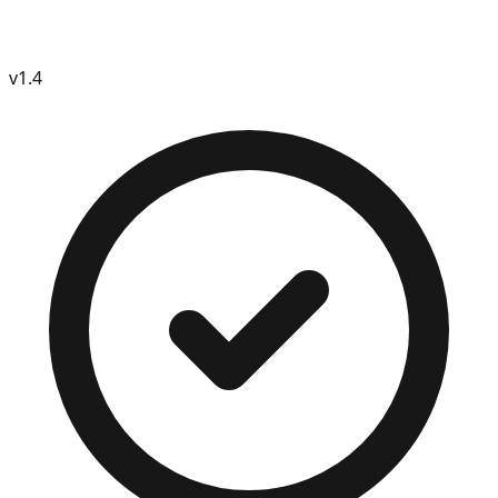
v
1.4