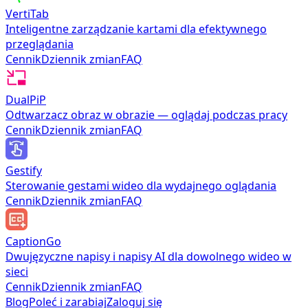
VertiTab
Inteligentne zarządzanie kartami dla efektywnego
przeglądania
Cennik
Dziennik zmian
FAQ
DualPiP
Odtwarzacz obraz w obrazie — oglądaj podczas pracy
Cennik
Dziennik zmian
FAQ
Gestify
Sterowanie gestami wideo dla wydajnego oglądania
Cennik
Dziennik zmian
FAQ
CaptionGo
Dwujęzyczne napisy i napisy AI dla dowolnego wideo w
sieci
Cennik
Dziennik zmian
FAQ
Blog
Poleć i zarabiaj
Zaloguj się