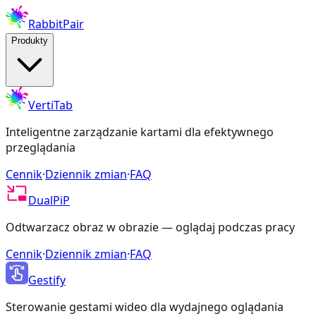
RabbitPair
Produkty
VertiTab
Inteligentne zarządzanie kartami dla efektywnego
przeglądania
Cennik
·
Dziennik zmian
·
FAQ
DualPiP
Odtwarzacz obraz w obrazie — oglądaj podczas pracy
Cennik
·
Dziennik zmian
·
FAQ
Gestify
Sterowanie gestami wideo dla wydajnego oglądania