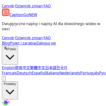
Cennik
·
Dziennik zmian
·
FAQ
CaptionGo
NEW
Dwujęzyczne napisy i napisy AI dla dowolnego wideo w
sieci
Cennik
·
Dziennik zmian
·
FAQ
Blog
Poleć i zarabiaj
Zaloguj się
Polski
English
简体中文
繁體中文
日本語
한국어
Français
Deutsch
Español
Italiano
Nederlands
Português
Рус
Produkty