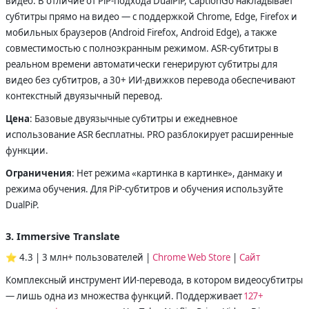
видео. В отличие от PiP-подхода DualPiP, CaptionGo накладывает
субтитры прямо на видео — с поддержкой Chrome, Edge, Firefox и
мобильных браузеров (Android Firefox, Android Edge), а также
совместимостью с полноэкранным режимом. ASR-субтитры в
реальном времени автоматически генерируют субтитры для
видео без субтитров, а 30+ ИИ-движков перевода обеспечивают
контекстный двуязычный перевод.
Цена
: Базовые двуязычные субтитры и ежедневное
использование ASR бесплатны. PRO разблокирует расширенные
функции.
Ограничения
: Нет режима «картинка в картинке», данмаку и
режима обучения. Для PiP-субтитров и обучения используйте
DualPiP.
3. Immersive Translate
⭐ 4.3 | 3 млн+ пользователей |
Chrome Web Store
|
Сайт
Комплексный инструмент ИИ-перевода, в котором видеосубтитры
— лишь одна из множества функций. Поддерживает
127+