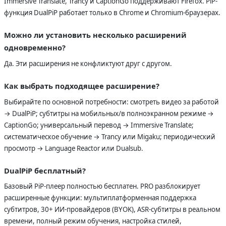
Immersive Translate, Trancy и CaptionGo поддерживают Firefox. PiP-
функция DualPiP работает только в Chrome и Chromium-браузерах.
Можно ли установить несколько расширений
одновременно?
Да. Эти расширения не конфликтуют друг с другом.
Как выбрать подходящее расширение?
Выбирайте по основной потребности: смотреть видео за работой
→ DualPiP; субтитры на мобильных/в полноэкранном режиме →
CaptionGo; универсальный перевод → Immersive Translate;
систематическое обучение → Trancy или Migaku; периодический
просмотр → Language Reactor или Dualsub.
DualPiP бесплатный?
Базовый PiP-плеер полностью бесплатен. PRO разблокирует
расширенные функции: мультиплатформенная поддержка
субтитров, 30+ ИИ-провайдеров (BYOK), ASR-субтитры в реальном
времени, полный режим обучения, настройка стилей,