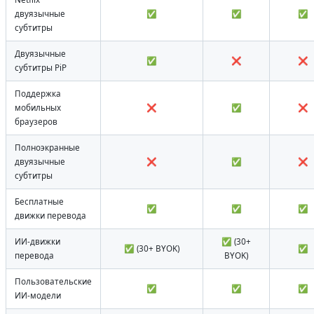
двуязычные
✅
✅
✅
субтитры
Двуязычные
✅
❌
❌
субтитры PiP
Поддержка
мобильных
❌
✅
❌
браузеров
Полноэкранные
двуязычные
❌
✅
❌
субтитры
Бесплатные
✅
✅
✅
движки перевода
ИИ-движки
✅ (30+
✅ (30+ BYOK)
✅
перевода
BYOK)
Пользовательские
✅
✅
✅
ИИ-модели