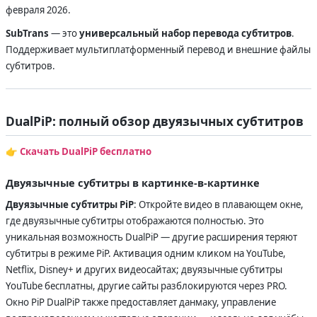
февраля 2026.
SubTrans
— это
универсальный набор перевода субтитров
.
Поддерживает мультиплатформенный перевод и внешние файлы
субтитров.
DualPiP: полный обзор двуязычных субтитров
👉
Скачать DualPiP бесплатно
Двуязычные субтитры в картинке-в-картинке
Двуязычные субтитры PiP
: Откройте видео в плавающем окне,
где двуязычные субтитры отображаются полностью. Это
уникальная возможность DualPiP — другие расширения теряют
субтитры в режиме PiP. Активация одним кликом на YouTube,
Netflix, Disney+ и других видеосайтах; двуязычные субтитры
YouTube бесплатны, другие сайты разблокируются через PRO.
Окно PiP DualPiP также предоставляет данмаку, управление