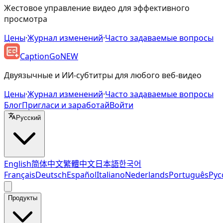
Жестовое управление видео для эффективного
просмотра
Цены
·
Журнал изменений
·
Часто задаваемые вопросы
CaptionGo
NEW
Двуязычные и ИИ-субтитры для любого веб-видео
Цены
·
Журнал изменений
·
Часто задаваемые вопросы
Блог
Пригласи и заработай
Войти
Русский
English
简体中文
繁體中文
日本語
한국어
Français
Deutsch
Español
Italiano
Nederlands
Português
Рус
Продукты