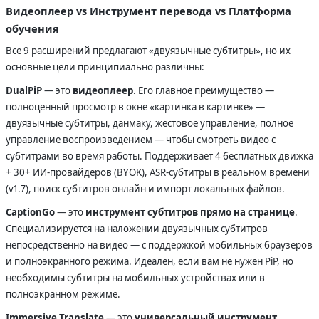
Видеоплеер vs Инструмент перевода vs Платформа
обучения
Все 9 расширений предлагают «двуязычные субтитры», но их
основные цели принципиально различны:
DualPiP
— это
видеоплеер
. Его главное преимущество —
полноценный просмотр в окне «картинка в картинке» —
двуязычные субтитры, данмаку, жестовое управление, полное
управление воспроизведением — чтобы смотреть видео с
субтитрами во время работы. Поддерживает 4 бесплатных движка
+ 30+ ИИ-провайдеров (BYOK), ASR-субтитры в реальном времени
(v1.7), поиск субтитров онлайн и импорт локальных файлов.
CaptionGo
— это
инструмент субтитров прямо на странице
.
Специализируется на наложении двуязычных субтитров
непосредственно на видео — с поддержкой мобильных браузеров
и полноэкранного режима. Идеален, если вам не нужен PiP, но
необходимы субтитры на мобильных устройствах или в
полноэкранном режиме.
Immersive Translate
— это
универсальный инструмент