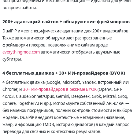
воспроизведением и жестовые операции — идеально для учёбы
во время работы.
200+ адаптаций сайтов + обнаружение фреймворков
DualPiP имеет специфические адаптации для 200+ видеосайтов.
Также автоматически обнаруживает распространённые
фреймворки плееров, позволяя аниме-сайтам вроде
everythingmoe.com
автоматически отображать двуязычные
субтитры.
4 бесплатных движка + 30+ ИИ-провайдеров (BYOK)
4 бесплатных движка (Google, Microsoft, Yandex, встроенный ИИ
Chrome) и
30+ ИИ-провайдеров в режиме BYOK
(OpenAI GPT-
4o/o3, Claude Sonnet/Opus, Gemini, DeepSeek, Grok, Mistral, Groq,
Cohere, Together AI и др.). Используйте собственный API-ключ —
без наценок посредников, полный контроль стоимости и выбора
модели. DualPiP внедряет контекстные метаданные (название,
жанр, информацию TMDB, историю диалогов) в каждый запрос
перевода для связных и контекстных результатов.