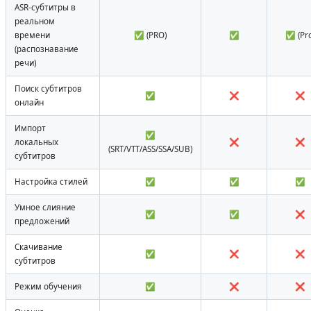
ASR-субтитры в
реальном
времени
✅ (PRO)
✅
✅ (Pro
(распознавание
речи)
Поиск субтитров
✅
❌
❌
онлайн
Импорт
✅
локальных
❌
❌
(SRT/VTT/ASS/SSA/SUB)
субтитров
Настройка стилей
✅
✅
✅
Умное слияние
✅
✅
❌
предложений
Скачивание
✅
❌
❌
субтитров
Режим обучения
✅
❌
❌