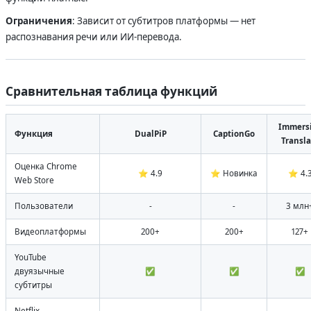
Ограничения
: Зависит от субтитров платформы — нет
распознавания речи или ИИ-перевода.
Сравнительная таблица функций
Immers
Функция
DualPiP
CaptionGo
Transla
Оценка Chrome
⭐ 4.9
⭐ Новинка
⭐ 4.
Web Store
Пользователи
-
-
3 млн
Видеоплатформы
200+
200+
127+
YouTube
двуязычные
✅
✅
✅
субтитры
Netflix