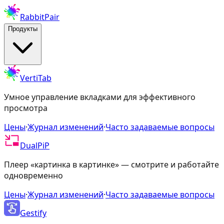
RabbitPair
Продукты
VertiTab
Умное управление вкладками для эффективного
просмотра
Цены
·
Журнал изменений
·
Часто задаваемые вопросы
DualPiP
Плеер «картинка в картинке» — смотрите и работайте
одновременно
Цены
·
Журнал изменений
·
Часто задаваемые вопросы
Gestify