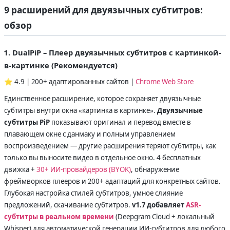
9 расширений для двуязычных субтитров:
обзор
1. DualPiP – Плеер двуязычных субтитров с картинкой-
в-картинке (Рекомендуется)
⭐ 4.9 | 200+ адаптированных сайтов |
Chrome Web Store
Единственное расширение, которое сохраняет двуязычные
субтитры внутри окна «картинка в картинке».
Двуязычные
субтитры PiP
показывают оригинал и перевод вместе в
плавающем окне с данмаку и полным управлением
воспроизведением — другие расширения теряют субтитры, как
только вы выносите видео в отдельное окно. 4 бесплатных
движка +
30+ ИИ-провайдеров (BYOK)
, обнаружение
фреймворков плееров и 200+ адаптаций для конкретных сайтов.
Глубокая настройка стилей субтитров, умное слияние
предложений, скачивание субтитров.
v1.7 добавляет
ASR-
субтитры в реальном времени
(Deepgram Cloud + локальный
Whisper) для автоматической генерации ИИ-субтитров для любого