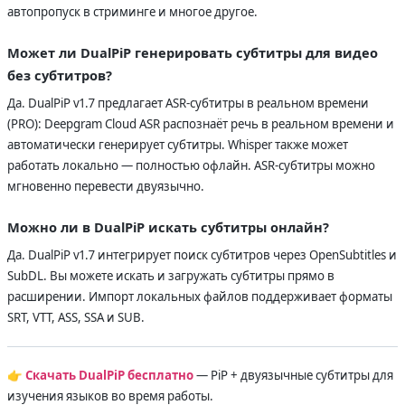
автопропуск в стриминге и многое другое.
Может ли DualPiP генерировать субтитры для видео
без субтитров?
Да. DualPiP v1.7 предлагает ASR-субтитры в реальном времени
(PRO): Deepgram Cloud ASR распознаёт речь в реальном времени и
автоматически генерирует субтитры. Whisper также может
работать локально — полностью офлайн. ASR-субтитры можно
мгновенно перевести двуязычно.
Можно ли в DualPiP искать субтитры онлайн?
Да. DualPiP v1.7 интегрирует поиск субтитров через OpenSubtitles и
SubDL. Вы можете искать и загружать субтитры прямо в
расширении. Импорт локальных файлов поддерживает форматы
SRT, VTT, ASS, SSA и SUB.
👉
Скачать DualPiP бесплатно
— PiP + двуязычные субтитры для
изучения языков во время работы.