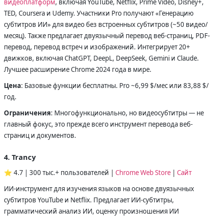
видеоплатформ
, включая YouTube, Netflix, Prime Video, Disney+,
TED, Coursera и Udemy. Участники Pro получают «Генерацию
субтитров ИИ» для видео без встроенных субтитров (~50 видео/
месяц). Также предлагает двуязычный перевод веб-страниц, PDF-
перевод, перевод встреч и изображений. Интегрирует 20+
движков, включая ChatGPT, DeepL, DeepSeek, Gemini и Claude.
Лучшее расширение Chrome 2024 года в мире.
Цена
: Базовые функции бесплатны. Pro ~6,99 $/мес или 83,88 $/
год.
Ограничения
: Многофункционально, но видеосубтитры — не
главный фокус, это прежде всего инструмент перевода веб-
страниц и документов.
4. Trancy
⭐ 4.7 | 300 тыс.+ пользователей |
Chrome Web Store
|
Сайт
ИИ-инструмент для изучения языков на основе двуязычных
субтитров YouTube и Netflix. Предлагает ИИ-субтитры,
грамматический анализ ИИ, оценку произношения ИИ