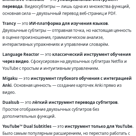
перевода
. Видеосубтитры — лишь одна из множества функций,
основная сила — двуязычный перевод веб-страниц и PDF.
Trancy
— это
ИИ-платформа для изучения языков
.
Двуязычные субтитры — отправная точка, но настоящая ценность
в оценке произношения, грамматическом анализе,
интерактивных упражнениях и управлении словарём.
Language Reactor
— это
классический инструмент обучения
через видео
. Сфокусирован на двуязычных субтитрах Netflix и
YouTube с простым и интуитивным управлением.
Migaku
— это
инструмент глубокого обучения с интеграцией
Anki
. Основная ценность — создание карточек Anki прямо из
видео.
Dualsub
— это
лёгкий инструмент перевода субтитров
.
Простое отображение двуязычных субтитров без
дополнительных функций.
YouTube™ Dual Subtitles
— это
инструмент только для YouTube
.
Было самым популярным расширением, но перестало работать с