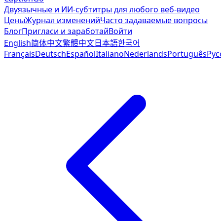
Двуязычные и ИИ-субтитры для любого веб-видео
Цены
Журнал изменений
Часто задаваемые вопросы
Блог
Пригласи и заработай
Войти
English
简体中文
繁體中文
日本語
한국어
Français
Deutsch
Español
Italiano
Nederlands
Português
Рус