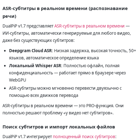
ASR-субтитры в реальном времени (распознавание
речи)
DualPiP v1.7 представляет
ASR-субтитры в реальном времени
—
ИИ-субтитры, автоматически генерируемые для любого видео,
даже без существующих субтитров:
Deepgram Cloud ASR
: Низкая задержка, высокая точность, 50+
языков, автоматическое определение языка
Локальный Whisper ASR
: Полностью офлайн, полная
конфиденциальность — работает прямо в браузере через
WebGPU
ASR-субтитры можно мгновенно перевести двуязычно с
помощью всех движков перевода
ASR-субтитры в реальном времени — это PRO-функция. Они
полностью решают проблему «у видео нет субтитров».
Поиск субтитров и импорт локальных файлов
DualPiP v1.7 интегрирует
полноценный поиск субтитров
: