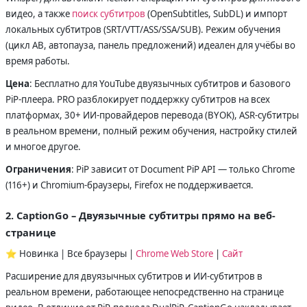
видео, а также
поиск субтитров
(OpenSubtitles, SubDL) и импорт
локальных субтитров (SRT/VTT/ASS/SSA/SUB). Режим обучения
(цикл AB, автопауза, панель предложений) идеален для учёбы во
время работы.
Цена
: Бесплатно для YouTube двуязычных субтитров и базового
PiP-плеера. PRO разблокирует поддержку субтитров на всех
платформах, 30+ ИИ-провайдеров перевода (BYOK), ASR-субтитры
в реальном времени, полный режим обучения, настройку стилей
и многое другое.
Ограничения
: PiP зависит от Document PiP API — только Chrome
(116+) и Chromium-браузеры, Firefox не поддерживается.
2. CaptionGo – Двуязычные субтитры прямо на веб-
странице
⭐ Новинка | Все браузеры |
Chrome Web Store
|
Сайт
Расширение для двуязычных субтитров и ИИ-субтитров в
реальном времени, работающее непосредственно на странице