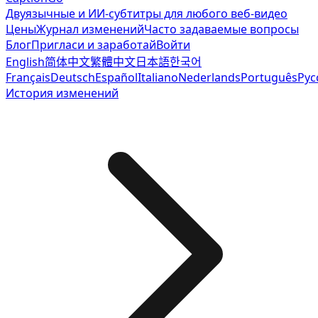
Двуязычные и ИИ-субтитры для любого веб-видео
Цены
Журнал изменений
Часто задаваемые вопросы
Блог
Пригласи и заработай
Войти
English
简体中文
繁體中文
日本語
한국어
Français
Deutsch
Español
Italiano
Nederlands
Português
Рус
История изменений