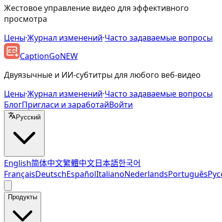
Жестовое управление видео для эффективного
просмотра
Цены
·
Журнал изменений
·
Часто задаваемые вопросы
CaptionGo
NEW
Двуязычные и ИИ-субтитры для любого веб-видео
Цены
·
Журнал изменений
·
Часто задаваемые вопросы
Блог
Пригласи и заработай
Войти
Русский
English
简体中文
繁體中文
日本語
한국어
Français
Deutsch
Español
Italiano
Nederlands
Português
Рус
Продукты