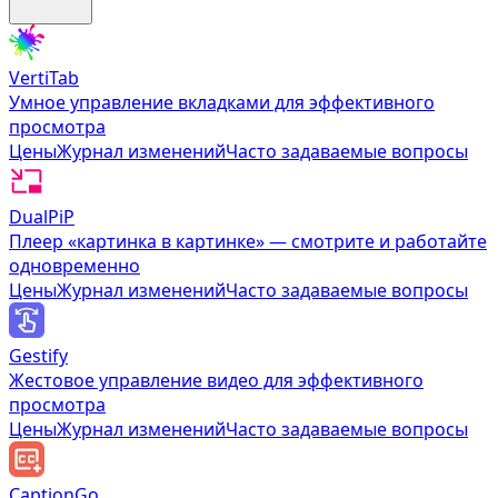
VertiTab
Умное управление вкладками для эффективного
просмотра
Цены
Журнал изменений
Часто задаваемые вопросы
DualPiP
Плеер «картинка в картинке» — смотрите и работайте
одновременно
Цены
Журнал изменений
Часто задаваемые вопросы
Gestify
Жестовое управление видео для эффективного
просмотра
Цены
Журнал изменений
Часто задаваемые вопросы
CaptionGo