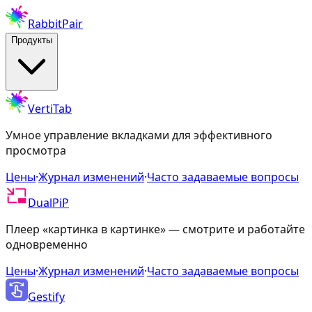
RabbitPair
Продукты
VertiTab
Умное управление вкладками для эффективного
просмотра
Цены
·
Журнал изменений
·
Часто задаваемые вопросы
DualPiP
Плеер «картинка в картинке» — смотрите и работайте
одновременно
Цены
·
Журнал изменений
·
Часто задаваемые вопросы
Gestify