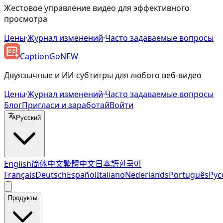
Жестовое управление видео для эффективного
просмотра
Цены
·
Журнал изменений
·
Часто задаваемые вопросы
CaptionGo
NEW
Двуязычные и ИИ-субтитры для любого веб-видео
Цены
·
Журнал изменений
·
Часто задаваемые вопросы
Блог
Пригласи и заработай
Войти
Русский
English
简体中文
繁體中文
日本語
한국어
Français
Deutsch
Español
Italiano
Nederlands
Português
Рус
Продукты