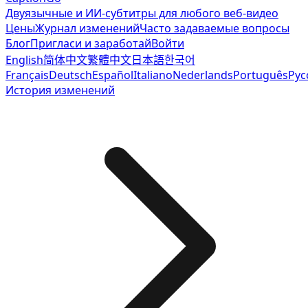
Двуязычные и ИИ-субтитры для любого веб-видео
Цены
Журнал изменений
Часто задаваемые вопросы
Блог
Пригласи и заработай
Войти
English
简体中文
繁體中文
日本語
한국어
Français
Deutsch
Español
Italiano
Nederlands
Português
Рус
История изменений