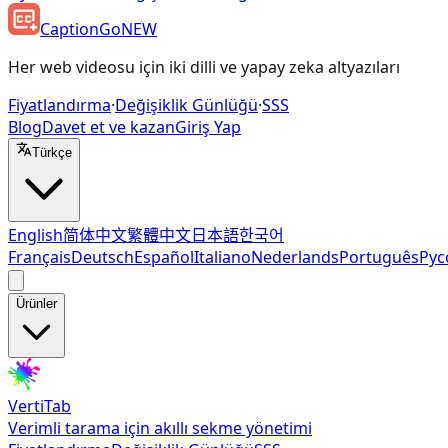
CaptionGo
NEW
Her web videosu için iki dilli ve yapay zeka altyazıları
Fiyatlandırma
·
Değişiklik Günlüğü
·
SSS
Blog
Davet et ve kazan
Giriş Yap
Türkçe
English
简体中文
繁體中文
日本語
한국어
Français
Deutsch
Español
Italiano
Nederlands
Português
Рус
Ürünler
VertiTab
Verimli tarama için akıllı sekme yönetimi