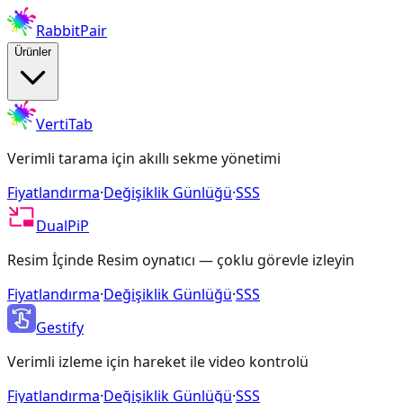
RabbitPair
Ürünler
VertiTab
Verimli tarama için akıllı sekme yönetimi
Fiyatlandırma
·
Değişiklik Günlüğü
·
SSS
DualPiP
Resim İçinde Resim oynatıcı — çoklu görevle izleyin
Fiyatlandırma
·
Değişiklik Günlüğü
·
SSS
Gestify
Verimli izleme için hareket ile video kontrolü
Fiyatlandırma
·
Değişiklik Günlüğü
·
SSS