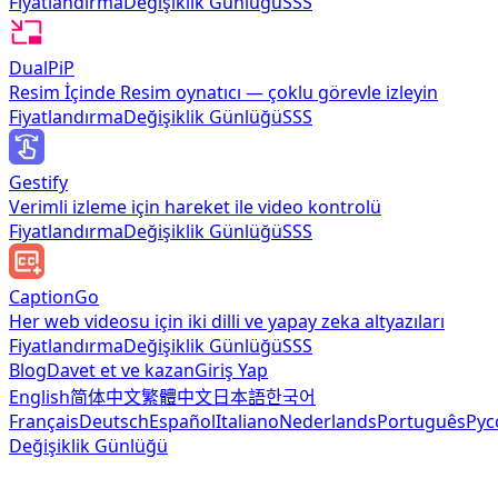
Fiyatlandırma
Değişiklik Günlüğü
SSS
DualPiP
Resim İçinde Resim oynatıcı — çoklu görevle izleyin
Fiyatlandırma
Değişiklik Günlüğü
SSS
Gestify
Verimli izleme için hareket ile video kontrolü
Fiyatlandırma
Değişiklik Günlüğü
SSS
CaptionGo
Her web videosu için iki dilli ve yapay zeka altyazıları
Fiyatlandırma
Değişiklik Günlüğü
SSS
Blog
Davet et ve kazan
Giriş Yap
English
简体中文
繁體中文
日本語
한국어
Français
Deutsch
Español
Italiano
Nederlands
Português
Рус
Değişiklik Günlüğü