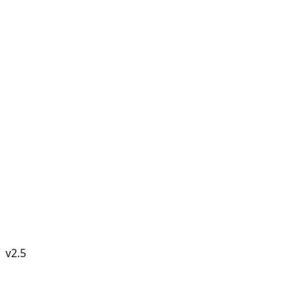
v
2.5