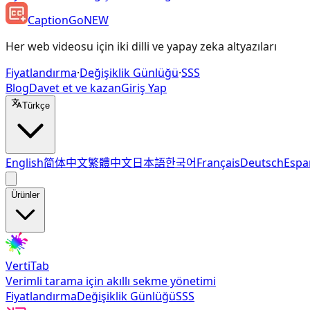
CaptionGo
NEW
Her web videosu için iki dilli ve yapay zeka altyazıları
Fiyatlandırma
·
Değişiklik Günlüğü
·
SSS
Blog
Davet et ve kazan
Giriş Yap
Türkçe
English
简体中文
繁體中文
日本語
한국어
Français
Deutsch
Espa
Ürünler
VertiTab
Verimli tarama için akıllı sekme yönetimi
Fiyatlandırma
Değişiklik Günlüğü
SSS