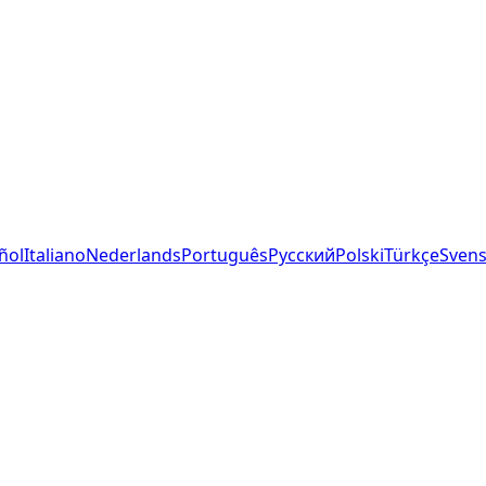
ñol
Italiano
Nederlands
Português
Русский
Polski
Türkçe
Sven