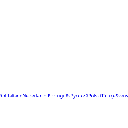
ñol
Italiano
Nederlands
Português
Русский
Polski
Türkçe
Sven