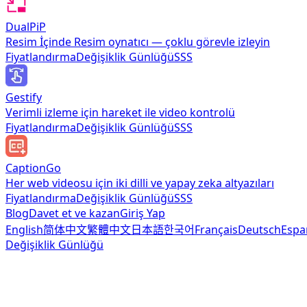
DualPiP
Resim İçinde Resim oynatıcı — çoklu görevle izleyin
Fiyatlandırma
Değişiklik Günlüğü
SSS
Gestify
Verimli izleme için hareket ile video kontrolü
Fiyatlandırma
Değişiklik Günlüğü
SSS
CaptionGo
Her web videosu için iki dilli ve yapay zeka altyazıları
Fiyatlandırma
Değişiklik Günlüğü
SSS
Blog
Davet et ve kazan
Giriş Yap
English
简体中文
繁體中文
日本語
한국어
Français
Deutsch
Espa
Değişiklik Günlüğü