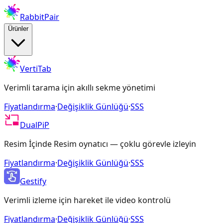
RabbitPair
Ürünler
VertiTab
Verimli tarama için akıllı sekme yönetimi
Fiyatlandırma
·
Değişiklik Günlüğü
·
SSS
DualPiP
Resim İçinde Resim oynatıcı — çoklu görevle izleyin
Fiyatlandırma
·
Değişiklik Günlüğü
·
SSS
Gestify
Verimli izleme için hareket ile video kontrolü
Fiyatlandırma
·
Değişiklik Günlüğü
·
SSS