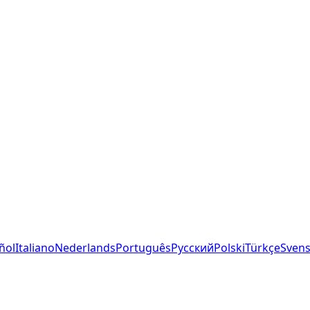
ñol
Italiano
Nederlands
Português
Русский
Polski
Türkçe
Sven