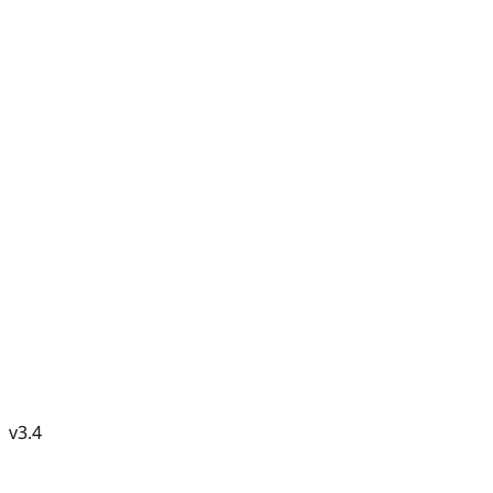
v
3.4