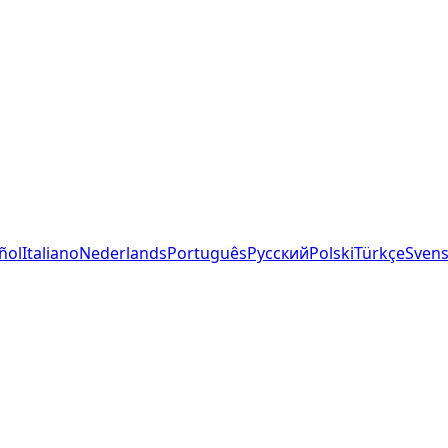
ñol
Italiano
Nederlands
Português
Русский
Polski
Türkçe
Sven