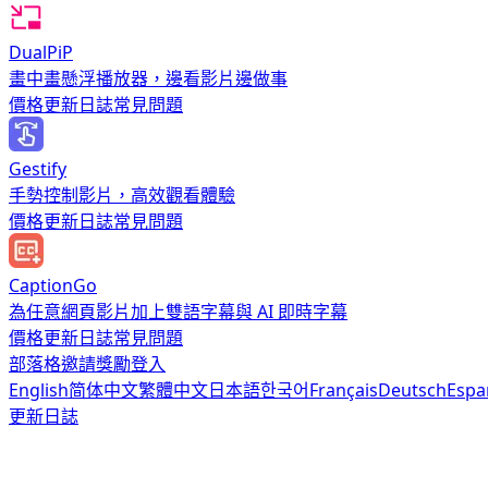
DualPiP
畫中畫懸浮播放器，邊看影片邊做事
價格
更新日誌
常見問題
Gestify
手勢控制影片，高效觀看體驗
價格
更新日誌
常見問題
CaptionGo
為任意網頁影片加上雙語字幕與 AI 即時字幕
價格
更新日誌
常見問題
部落格
邀請獎勵
登入
English
简体中文
繁體中文
日本語
한국어
Français
Deutsch
Espa
更新日誌