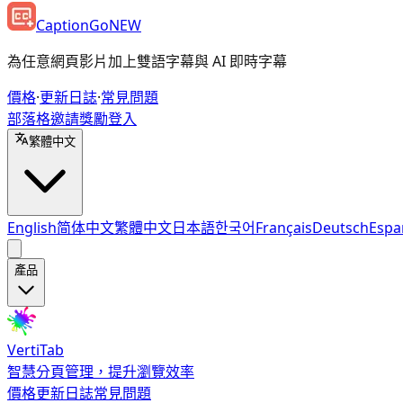
CaptionGo
NEW
為任意網頁影片加上雙語字幕與 AI 即時字幕
價格
·
更新日誌
·
常見問題
部落格
邀請獎勵
登入
繁體中文
English
简体中文
繁體中文
日本語
한국어
Français
Deutsch
Espa
產品
VertiTab
智慧分頁管理，提升瀏覽效率
價格
更新日誌
常見問題