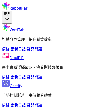
RabbitPair
產品
VertiTab
智慧分頁管理，提升瀏覽效率
價格
·
更新日誌
·
常見問題
DualPiP
畫中畫懸浮播放器，邊看影片邊做事
價格
·
更新日誌
·
常見問題
Gestify
手勢控制影片，高效觀看體驗
價格
·
更新日誌
·
常見問題