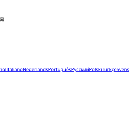
字幕
ñol
Italiano
Nederlands
Português
Русский
Polski
Türkçe
Sven