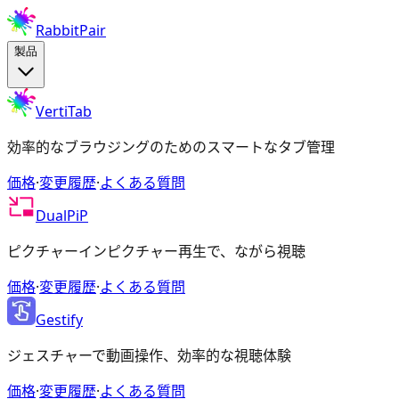
RabbitPair
製品
VertiTab
効率的なブラウジングのためのスマートなタブ管理
価格
·
変更履歴
·
よくある質問
DualPiP
ピクチャーインピクチャー再生で、ながら視聴
価格
·
変更履歴
·
よくある質問
Gestify
ジェスチャーで動画操作、効率的な視聴体験
価格
·
変更履歴
·
よくある質問