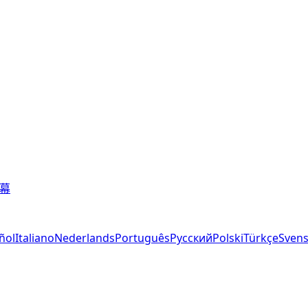
字幕
ñol
Italiano
Nederlands
Português
Русский
Polski
Türkçe
Sven