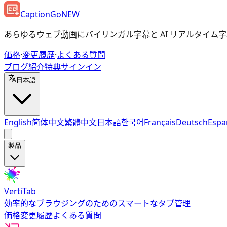
CaptionGo
NEW
あらゆるウェブ動画にバイリンガル字幕と AI リアルタイム
価格
·
変更履歴
·
よくある質問
ブログ
紹介特典
サインイン
日本語
English
简体中文
繁體中文
日本語
한국어
Français
Deutsch
Espa
製品
VertiTab
効率的なブラウジングのためのスマートなタブ管理
価格
変更履歴
よくある質問