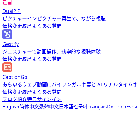
DualPiP
ピクチャーインピクチャー再生で、ながら視聴
価格
変更履歴
よくある質問
Gestify
ジェスチャーで動画操作、効率的な視聴体験
価格
変更履歴
よくある質問
CaptionGo
あらゆるウェブ動画にバイリンガル字幕と AI リアルタイム
価格
変更履歴
よくある質問
ブログ
紹介特典
サインイン
English
简体中文
繁體中文
日本語
한국어
Français
Deutsch
Espa