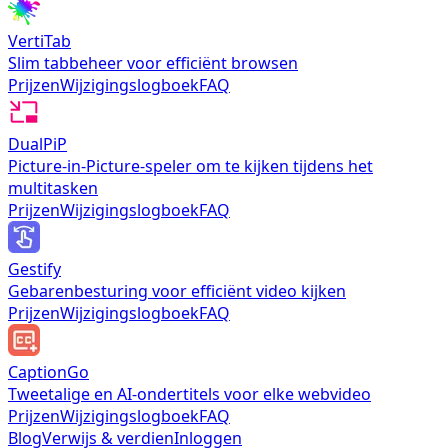
VertiTab
Slim tabbeheer voor efficiënt browsen
Prijzen
Wijzigingslogboek
FAQ
DualPiP
Picture-in-Picture-speler om te kijken tijdens het
multitasken
Prijzen
Wijzigingslogboek
FAQ
Gestify
Gebarenbesturing voor efficiënt video kijken
Prijzen
Wijzigingslogboek
FAQ
CaptionGo
Tweetalige en AI-ondertitels voor elke webvideo
Prijzen
Wijzigingslogboek
FAQ
Blog
Verwijs & verdien
Inloggen