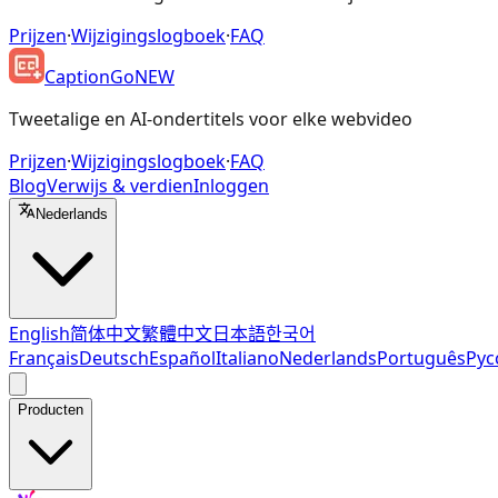
Prijzen
·
Wijzigingslogboek
·
FAQ
CaptionGo
NEW
Tweetalige en AI-ondertitels voor elke webvideo
Prijzen
·
Wijzigingslogboek
·
FAQ
Blog
Verwijs & verdien
Inloggen
Nederlands
English
简体中文
繁體中文
日本語
한국어
Français
Deutsch
Español
Italiano
Nederlands
Português
Рус
Producten