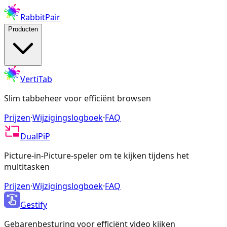
RabbitPair
Producten
VertiTab
Slim tabbeheer voor efficiënt browsen
Prijzen
·
Wijzigingslogboek
·
FAQ
DualPiP
Picture-in-Picture-speler om te kijken tijdens het
multitasken
Prijzen
·
Wijzigingslogboek
·
FAQ
Gestify
Gebarenbesturing voor efficiënt video kijken