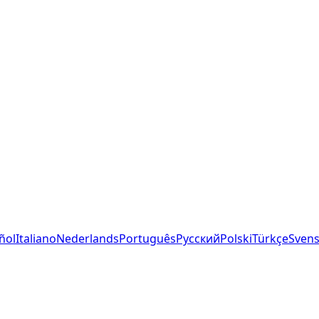
ñol
Italiano
Nederlands
Português
Русский
Polski
Türkçe
Sven