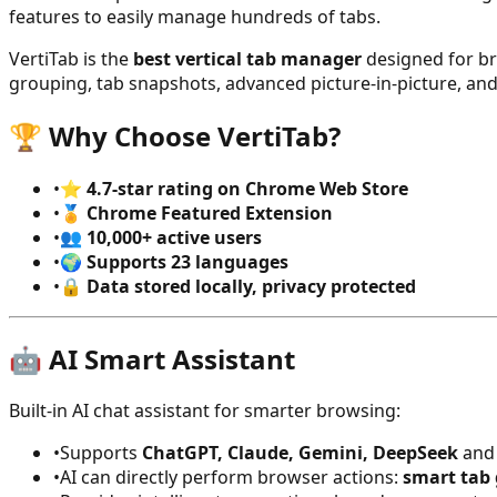
features to easily manage hundreds of tabs.
VertiTab is the
best vertical tab manager
designed for br
grouping, tab snapshots, advanced picture-in-picture, an
🏆 Why Choose VertiTab?
•
⭐
4.7-star rating on Chrome Web Store
•
🏅
Chrome Featured Extension
•
👥
10,000+ active users
•
🌍
Supports 23 languages
•
🔒
Data stored locally, privacy protected
🤖 AI Smart Assistant
Built-in AI chat assistant for smarter browsing:
•
Supports
ChatGPT, Claude, Gemini, DeepSeek
and 
•
AI can directly perform browser actions:
smart tab 