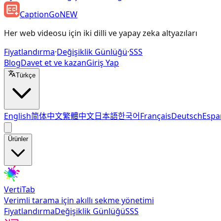
CaptionGo
NEW
Her web videosu için iki dilli ve yapay zeka altyazıları
Fiyatlandırma
·
Değişiklik Günlüğü
·
SSS
Blog
Davet et ve kazan
Giriş Yap
Türkçe
English
简体中文
繁體中文
日本語
한국어
Français
Deutsch
Espa
Ürünler
VertiTab
Verimli tarama için akıllı sekme yönetimi
Fiyatlandırma
Değişiklik Günlüğü
SSS