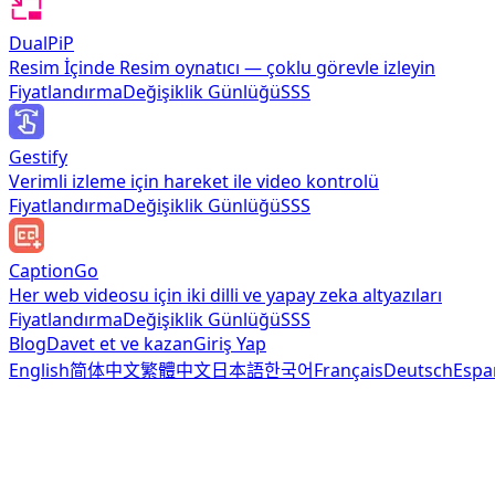
DualPiP
Resim İçinde Resim oynatıcı — çoklu görevle izleyin
Fiyatlandırma
Değişiklik Günlüğü
SSS
Gestify
Verimli izleme için hareket ile video kontrolü
Fiyatlandırma
Değişiklik Günlüğü
SSS
CaptionGo
Her web videosu için iki dilli ve yapay zeka altyazıları
Fiyatlandırma
Değişiklik Günlüğü
SSS
Blog
Davet et ve kazan
Giriş Yap
English
简体中文
繁體中文
日本語
한국어
Français
Deutsch
Espa