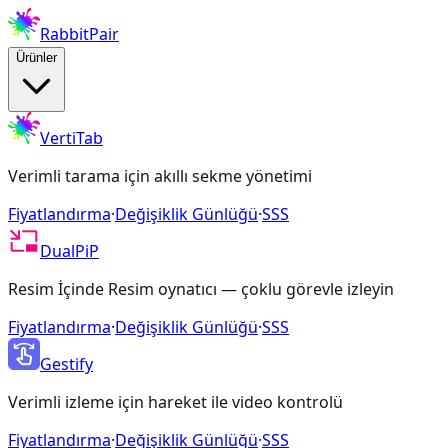
RabbitPair
Ürünler
VertiTab
Verimli tarama için akıllı sekme yönetimi
Fiyatlandırma
·
Değişiklik Günlüğü
·
SSS
DualPiP
Resim İçinde Resim oynatıcı — çoklu görevle izleyin
Fiyatlandırma
·
Değişiklik Günlüğü
·
SSS
Gestify
Verimli izleme için hareket ile video kontrolü
Fiyatlandırma
·
Değişiklik Günlüğü
·
SSS