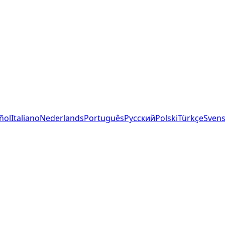
ñol
Italiano
Nederlands
Português
Русский
Polski
Türkçe
Sven