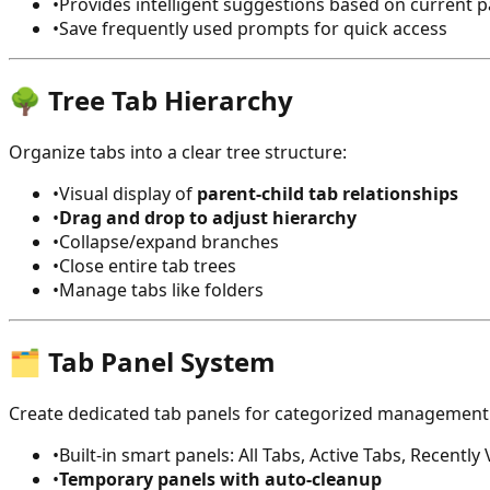
•
Provides intelligent suggestions based on current 
•
Save frequently used prompts for quick access
🌳 Tree Tab Hierarchy
Organize tabs into a clear tree structure:
•
Visual display of
parent-child tab relationships
•
Drag and drop to adjust hierarchy
•
Collapse/expand branches
•
Close entire tab trees
•
Manage tabs like folders
🗂️ Tab Panel System
Create dedicated tab panels for categorized management
•
Built-in smart panels: All Tabs, Active Tabs, Recently 
•
Temporary panels with auto-cleanup