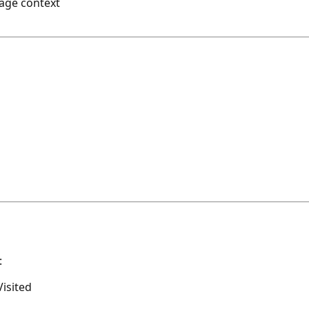
page context
:
Visited