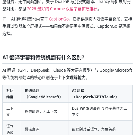
量付费，无中间商加价。关于 DualPiP 与沉浸式翻译、Trancy 等扩展的完
整对比，参见
2026 最好的 Chrome 双语字幕扩展推荐
。
同一 AI 翻译引擎也内置于
CaptionGo
，它提供网页内双语字幕叠加，支持
手机浏览器和全屏模式——如果你不需要画中画模式，CaptionGo 是理想
选择。
AI 翻译字幕和传统机翻有什么区别？
AI 翻译（GPT、DeepSeek、Claude 等大语言模型）与 Google/Microsoft
等传统机器翻译的核心区别在于
上下文理解能力
。
对比
传统机翻
AI 翻译
维度
（Google/Microsoft）
（DeepSeek/GPT/Claude）
上下
DualPiP 发送最近 N 条字幕作为上
逐句翻译，无上下文
文
下文
语气
机械直译
能识别对话语气、角色关系
语境