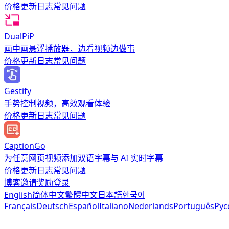
价格
更新日志
常见问题
DualPiP
画中画悬浮播放器，边看视频边做事
价格
更新日志
常见问题
Gestify
手势控制视频，高效观看体验
价格
更新日志
常见问题
CaptionGo
为任意网页视频添加双语字幕与 AI 实时字幕
价格
更新日志
常见问题
博客
邀请奖励
登录
English
简体中文
繁體中文
日本語
한국어
Français
Deutsch
Español
Italiano
Nederlands
Português
Рус