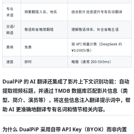
专业
频繁翻错人名、地名
结合影片信息提升专有名词翻译
术语
日语/
敬语和省略常翻错
理解敬语体系、补全省略主语
韩语
按 API 用量计费（DeepSeek 约
费用
免费
¥0.0005/条）
速度
即时
略慢（通常 200-500ms）
DualPiP 的 AI 翻译还集成了
影片上下文识别
功能：自动
提取视频标题，并通过 TMDB 数据库匹配影片信息（类
型、简介、演员等），将这些信息注入翻译提示词中，帮
助 AI 更准确地翻译专有名词和情节相关内容。
为什么 DualPiP 采用自带 API Key（BYOK）而非内置