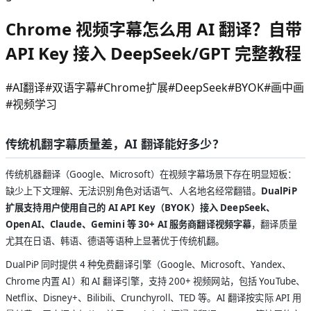
Chrome 视频字幕怎么用 AI 翻译？自带
API Key 接入 DeepSeek/GPT 完整教程
#
AI翻译
#
双语字幕
#
Chrome扩展
#
DeepSeek
#
BYOK
#
画中画
#
视频学习
传统机翻字幕质量差，AI 翻译能好多少？
传统机器翻译（Google、Microsoft）在视频字幕场景下存在明显短板：
缺少上下文理解、无法识别角色对话语气、人名地名经常翻错。
DualPiP
扩展支持用户使用自己的 AI API Key（BYOK）接入 DeepSeek、
OpenAI、Claude、Gemini 等 30+ AI 服务商翻译视频字幕
，翻译质量
尤其在日语、韩语、德语等语种上显著优于传统机翻。
DualPiP 同时提供 4 种免费翻译引擎（Google、Microsoft、Yandex、
Chrome 内置 AI）和 AI 翻译引擎，支持 200+ 视频网站，包括 YouTube、
Netflix、Disney+、Bilibili、Crunchyroll、TED 等。AI 翻译按实际 API 用