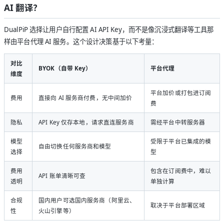
AI 翻译？
DualPiP 选择让用户自行配置 AI API Key，而不是像沉浸式翻译等工具那
样由平台代理 AI 服务。这个设计决策基于以下考量：
对比
BYOK（自带 Key）
平台代理
维度
平台加价或打包进订阅
费用
直接向 AI 服务商付费，无中间加价
费
隐私
API Key 仅存本地，请求直连服务商
需经平台中转服务器
模型
受限于平台已集成的模
自由切换任何服务商和模型
选择
型
费用
包含在订阅费中，难以
API 账单清晰可查
透明
单独计算
合规
国内用户可选国内服务商（阿里云、
取决于平台部署区域
性
火山引擎等）