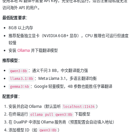
使用本地 AI 翻译不需要 API Key，完全在本机运行，适合注重隐私或无法
访问海外 API 的用户。
最低配置要求
：
8GB 以上内存
推荐配备独立显卡（NVIDIA 6GB+ 显存），CPU 推理也可运行但速度
较慢
安装
Ollama
并下载翻译模型
推荐模型
：
：通义千问 3 8B，中文翻译能力强
qwen3:8b
：Meta Llama 3.1，多语言翻译均衡
llama3.1:8b
：Google 轻量模型，4B 参数也能胜任字幕翻译
gemma3:4b
配置步骤
：
安装并启动 Ollama（默认监听
）
localhost:11434
在终端运行
下载模型
ollama pull qwen3:8b
在 DualPiP 中添加 Ollama 服务商（预置配置会自动填入地址）
添加模型 ID（如
）
qwen3:8b