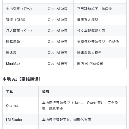
火山引擎（豆包）
OpenAI 兼容
字节跳动旗下，响应快
智谱（GLM）
OpenAI 兼容
清华系大模型
月之暗面（Kimi）
OpenAI 兼容
长文本理解能力强
硅基流动
OpenAI 兼容
支持多种开源模型，价格低
腾讯云
OpenAI 兼容
腾讯混元大模型
MiniMax
OpenAI 兼容
国内 AI 创业公司
本地 AI（离线翻译）
工具
说明
本地运行开源模型（Llama、Qwen 等），完全免
Ollama
费、隐私安全
LM Studio
本地模型管理工具，图形化界面