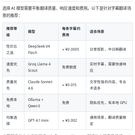
选择 AI 模型需要平衡翻译质量、响应速度和费用。以下是针对字幕翻译场
景的推荐：
推荐等
每条字幕约
模型
适合场景
级
费用
性价比
DeepSeek V4
≈ ¥0.0005
日常观影，中日韩翻译
之选
Flash
速度优
Groq Llama 4
实时字幕，需要快速响
免费额度
先
Scout
应
质量优
Claude Sonnet
文学性强的内容、专业
≈ ¥0.015
先
4.6
术语多
免费本
Ollama +
免费
隐私优先，有本地 GPU
地
Qwen3
均衡选
通用场景，翻译质量稳
GPT-4.1 mini
≈ ¥0.002
择
定