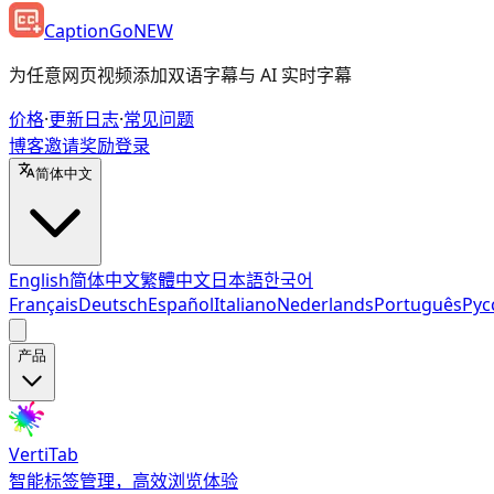
CaptionGo
NEW
为任意网页视频添加双语字幕与 AI 实时字幕
价格
·
更新日志
·
常见问题
博客
邀请奖励
登录
简体中文
English
简体中文
繁體中文
日本語
한국어
Français
Deutsch
Español
Italiano
Nederlands
Português
Рус
产品
VertiTab
智能标签管理，高效浏览体验