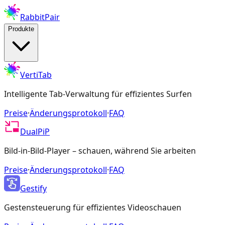
RabbitPair
Produkte
VertiTab
Intelligente Tab-Verwaltung für effizientes Surfen
Preise
·
Änderungsprotokoll
·
FAQ
DualPiP
Bild-in-Bild-Player – schauen, während Sie arbeiten
Preise
·
Änderungsprotokoll
·
FAQ
Gestify
Gestensteuerung für effizientes Videoschauen