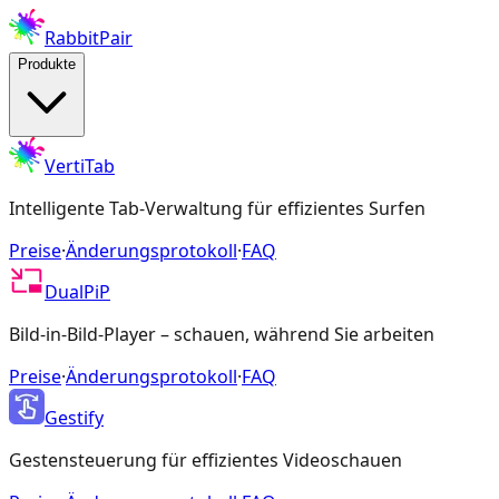
RabbitPair
Produkte
VertiTab
Intelligente Tab-Verwaltung für effizientes Surfen
Preise
·
Änderungsprotokoll
·
FAQ
DualPiP
Bild-in-Bild-Player – schauen, während Sie arbeiten
Preise
·
Änderungsprotokoll
·
FAQ
Gestify
Gestensteuerung für effizientes Videoschauen