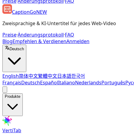
Preise
·
Änderungsprotokoll
·
FAQ
CaptionGo
NEW
Zweisprachige & KI-Untertitel für jedes Web-Video
Preise
·
Änderungsprotokoll
·
FAQ
Blog
Empfehlen & Verdienen
Anmelden
Deutsch
English
简体中文
繁體中文
日本語
한국어
Français
Deutsch
Español
Italiano
Nederlands
Português
Рус
Produkte
VertiTab