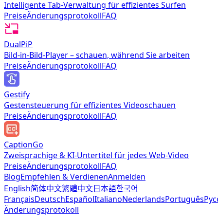
Intelligente Tab-Verwaltung für effizientes Surfen
Preise
Änderungsprotokoll
FAQ
DualPiP
Bild-in-Bild-Player – schauen, während Sie arbeiten
Preise
Änderungsprotokoll
FAQ
Gestify
Gestensteuerung für effizientes Videoschauen
Preise
Änderungsprotokoll
FAQ
CaptionGo
Zweisprachige & KI-Untertitel für jedes Web-Video
Preise
Änderungsprotokoll
FAQ
Blog
Empfehlen & Verdienen
Anmelden
English
简体中文
繁體中文
日本語
한국어
Français
Deutsch
Español
Italiano
Nederlands
Português
Рус
Änderungsprotokoll