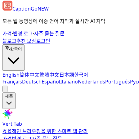
CaptionGo
NEW
모든 웹 동영상에 이중 언어 자막과 실시간 AI 자막
가격
·
변경 로그
·
자주 묻는 질문
블로그
추천 보상
로그인
한국어
English
简体中文
繁體中文
日本語
한국어
Français
Deutsch
Español
Italiano
Nederlands
Português
Рус
제품
VertiTab
효율적인 브라우징을 위한 스마트 탭 관리
가격
변경 로그
자주 묻는 질문