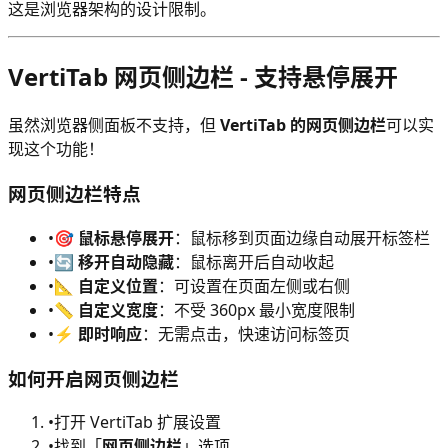
这是浏览器架构的设计限制。
VertiTab 网页侧边栏 - 支持悬停展开
虽然浏览器侧面板不支持，但
VertiTab 的网页侧边栏
可以实
现这个功能！
网页侧边栏特点
•
🎯
鼠标悬停展开
：鼠标移到页面边缘自动展开标签栏
•
🔄
移开自动隐藏
：鼠标离开后自动收起
•
📐
自定义位置
：可设置在页面左侧或右侧
•
📏
自定义宽度
：不受 360px 最小宽度限制
•
⚡
即时响应
：无需点击，快速访问标签页
如何开启网页侧边栏
•
打开 VertiTab 扩展设置
•
找到「
网页侧边栏
」选项