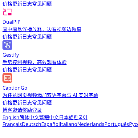
价格
更新日志
常见问题
DualPiP
画中画悬浮播放器，边看视频边做事
价格
更新日志
常见问题
Gestify
手势控制视频，高效观看体验
价格
更新日志
常见问题
CaptionGo
为任意网页视频添加双语字幕与 AI 实时字幕
价格
更新日志
常见问题
博客
邀请奖励
登录
English
简体中文
繁體中文
日本語
한국어
Français
Deutsch
Español
Italiano
Nederlands
Português
Рус