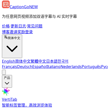
CaptionGo
NEW
为任意网页视频添加双语字幕与 AI 实时字幕
价格
·
更新日志
·
常见问题
博客
邀请奖励
登录
简体中文
English
简体中文
繁體中文
日本語
한국어
Français
Deutsch
Español
Italiano
Nederlands
Português
Рус
产品
VertiTab
智能标签管理，高效浏览体验