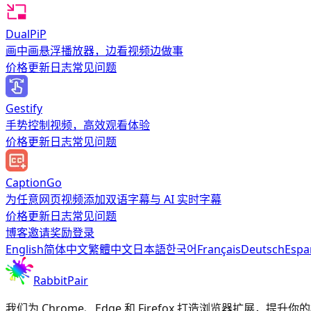
DualPiP
画中画悬浮播放器，边看视频边做事
价格
更新日志
常见问题
Gestify
手势控制视频，高效观看体验
价格
更新日志
常见问题
CaptionGo
为任意网页视频添加双语字幕与 AI 实时字幕
价格
更新日志
常见问题
博客
邀请奖励
登录
English
简体中文
繁體中文
日本語
한국어
Français
Deutsch
Espa
RabbitPair
我们为 Chrome、Edge 和 Firefox 打造浏览器扩展，