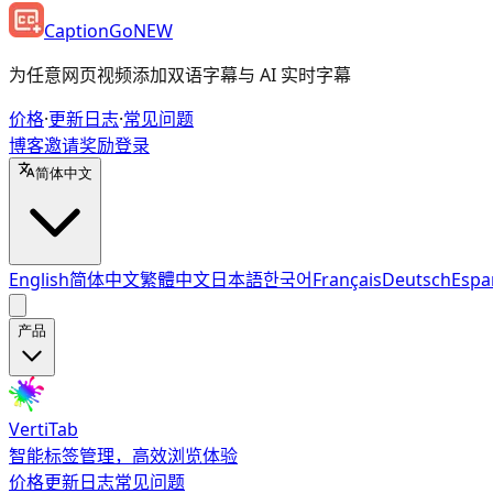
CaptionGo
NEW
为任意网页视频添加双语字幕与 AI 实时字幕
价格
·
更新日志
·
常见问题
博客
邀请奖励
登录
简体中文
English
简体中文
繁體中文
日本語
한국어
Français
Deutsch
Espa
产品
VertiTab
智能标签管理，高效浏览体验
价格
更新日志
常见问题