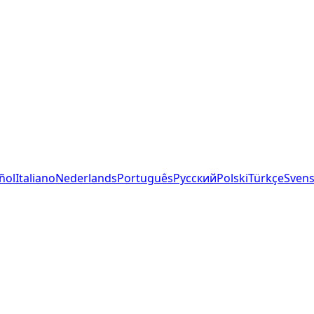
ñol
Italiano
Nederlands
Português
Русский
Polski
Türkçe
Sven