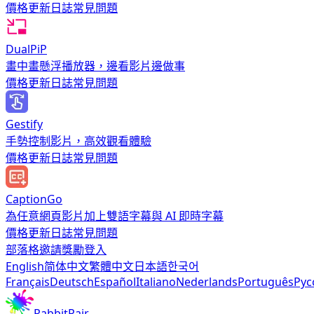
價格
更新日誌
常見問題
DualPiP
畫中畫懸浮播放器，邊看影片邊做事
價格
更新日誌
常見問題
Gestify
手勢控制影片，高效觀看體驗
價格
更新日誌
常見問題
CaptionGo
為任意網頁影片加上雙語字幕與 AI 即時字幕
價格
更新日誌
常見問題
部落格
邀請獎勵
登入
English
简体中文
繁體中文
日本語
한국어
Français
Deutsch
Español
Italiano
Nederlands
Português
Рус
RabbitPair