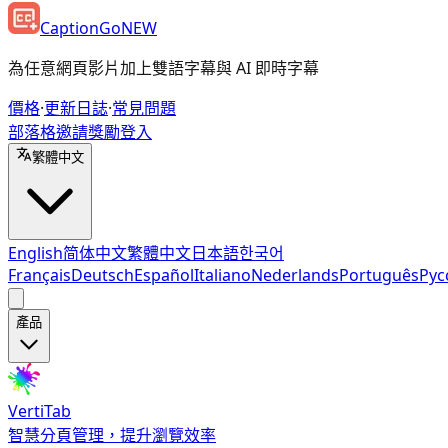
CaptionGo
NEW
為任意網頁影片加上雙語字幕與 AI 即時字幕
價格
·
更新日誌
·
常見問題
部落格
邀請獎勵
登入
繁體中文
English
简体中文
繁體中文
日本語
한국어
Français
Deutsch
Español
Italiano
Nederlands
Português
Рус
產品
VertiTab
智慧分頁管理，提升瀏覽效率