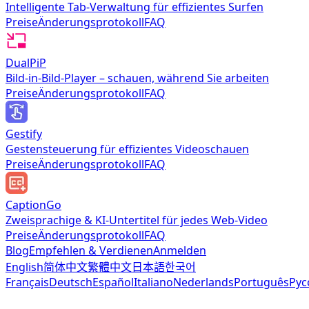
Intelligente Tab-Verwaltung für effizientes Surfen
Preise
Änderungsprotokoll
FAQ
DualPiP
Bild-in-Bild-Player – schauen, während Sie arbeiten
Preise
Änderungsprotokoll
FAQ
Gestify
Gestensteuerung für effizientes Videoschauen
Preise
Änderungsprotokoll
FAQ
CaptionGo
Zweisprachige & KI-Untertitel für jedes Web-Video
Preise
Änderungsprotokoll
FAQ
Blog
Empfehlen & Verdienen
Anmelden
English
简体中文
繁體中文
日本語
한국어
Français
Deutsch
Español
Italiano
Nederlands
Português
Рус