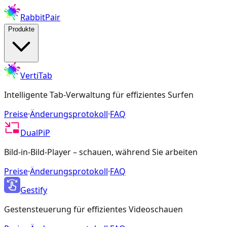
RabbitPair
Produkte
VertiTab
Intelligente Tab-Verwaltung für effizientes Surfen
Preise
·
Änderungsprotokoll
·
FAQ
DualPiP
Bild-in-Bild-Player – schauen, während Sie arbeiten
Preise
·
Änderungsprotokoll
·
FAQ
Gestify
Gestensteuerung für effizientes Videoschauen