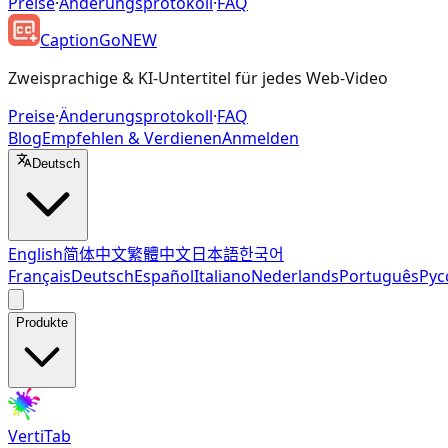
Preise
·
Änderungsprotokoll
·
FAQ
CaptionGo
NEW
Zweisprachige & KI-Untertitel für jedes Web-Video
Preise
·
Änderungsprotokoll
·
FAQ
Blog
Empfehlen & Verdienen
Anmelden
Deutsch
English
简体中文
繁體中文
日本語
한국어
Français
Deutsch
Español
Italiano
Nederlands
Português
Рус
Produkte
VertiTab