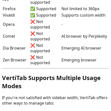
supported
Firefox
✅ Supported
Not limited to 360px
Vivaldi
✅ Supported
Supports custom width
❌ Not
Opera
-
supported
❌ Not
Comet
AI browser by Perplexity
supported
❌ Not
Dia Browser
Emerging AI browser
supported
❌ Not
Zen Browser
Emerging browser
supported
VertiTab Supports Multiple Usage
Modes
If you're not satisfied with sidebar width, VertiTab offers
other ways to manage tabs: