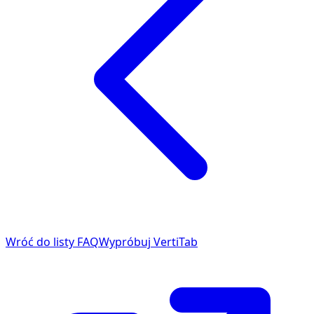
Wróć do listy FAQ
Wypróbuj VertiTab