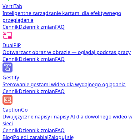
VertiTab
Inteligentne zarządzanie kartami dla efektywnego
przeglądania
Cennik
Dziennik zmian
FAQ
DualPiP
Odtwarzacz obraz w obrazie — oglądaj podczas pracy
Cennik
Dziennik zmian
FAQ
Gestify
Sterowanie gestami wideo dla wydajnego oglądania
Cennik
Dziennik zmian
FAQ
CaptionGo
Dwujęzyczne napisy i napisy AI dla dowolnego wideo w
sieci
Cennik
Dziennik zmian
FAQ
Blog
Poleć i zarabiaj
Zaloguj się