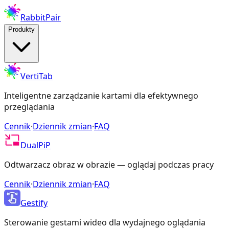
RabbitPair
Produkty
VertiTab
Inteligentne zarządzanie kartami dla efektywnego
przeglądania
Cennik
·
Dziennik zmian
·
FAQ
DualPiP
Odtwarzacz obraz w obrazie — oglądaj podczas pracy
Cennik
·
Dziennik zmian
·
FAQ
Gestify
Sterowanie gestami wideo dla wydajnego oglądania