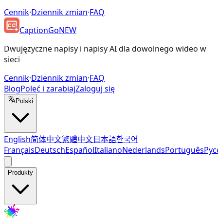
Cennik
·
Dziennik zmian
·
FAQ
CaptionGo
NEW
Dwujęzyczne napisy i napisy AI dla dowolnego wideo w
sieci
Cennik
·
Dziennik zmian
·
FAQ
Blog
Poleć i zarabiaj
Zaloguj się
Polski
English
简体中文
繁體中文
日本語
한국어
Français
Deutsch
Español
Italiano
Nederlands
Português
Рус
Produkty