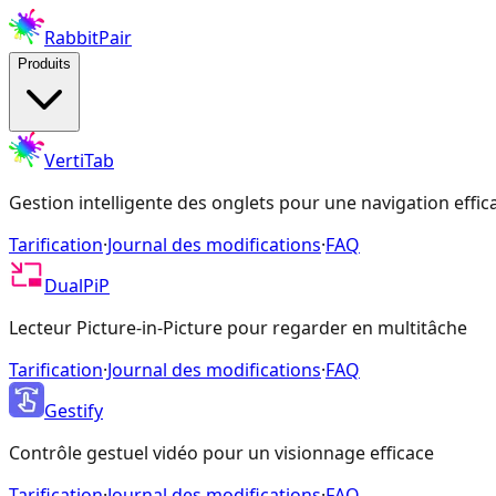
RabbitPair
Produits
VertiTab
Gestion intelligente des onglets pour une navigation effic
Tarification
·
Journal des modifications
·
FAQ
DualPiP
Lecteur Picture-in-Picture pour regarder en multitâche
Tarification
·
Journal des modifications
·
FAQ
Gestify
Contrôle gestuel vidéo pour un visionnage efficace
Tarification
·
Journal des modifications
·
FAQ