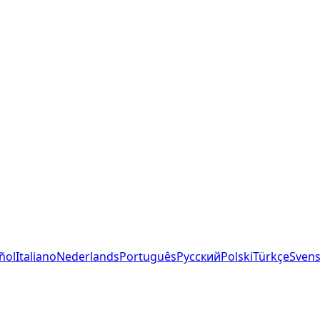
ñol
Italiano
Nederlands
Português
Русский
Polski
Türkçe
Sven