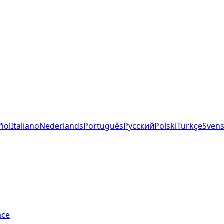
ñol
Italiano
Nederlands
Português
Русский
Polski
Türkçe
Sven
ace