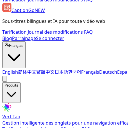
CaptionGo
NEW
Sous-titres bilingues et IA pour toute vidéo web
Tarification
·
Journal des modifications
·
FAQ
Blog
Parrainage
Se connecter
Français
English
简体中文
繁體中文
日本語
한국어
Français
Deutsch
Espa
Produits
VertiTab
Gestion intelligente des onglets pour une navigation effic