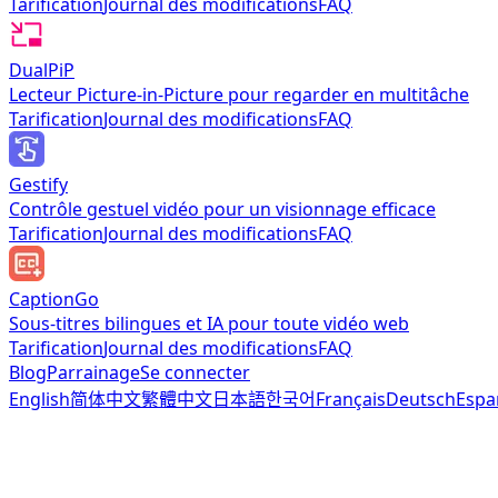
Tarification
Journal des modifications
FAQ
DualPiP
Lecteur Picture-in-Picture pour regarder en multitâche
Tarification
Journal des modifications
FAQ
Gestify
Contrôle gestuel vidéo pour un visionnage efficace
Tarification
Journal des modifications
FAQ
CaptionGo
Sous-titres bilingues et IA pour toute vidéo web
Tarification
Journal des modifications
FAQ
Blog
Parrainage
Se connecter
English
简体中文
繁體中文
日本語
한국어
Français
Deutsch
Espa