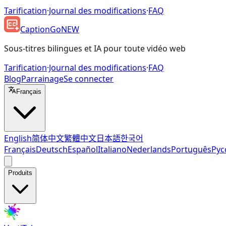
Tarification
·
Journal des modifications
·
FAQ
CaptionGo
NEW
Sous-titres bilingues et IA pour toute vidéo web
Tarification
·
Journal des modifications
·
FAQ
Blog
Parrainage
Se connecter
Français
English
简体中文
繁體中文
日本語
한국어
Français
Deutsch
Español
Italiano
Nederlands
Português
Рус
Produits