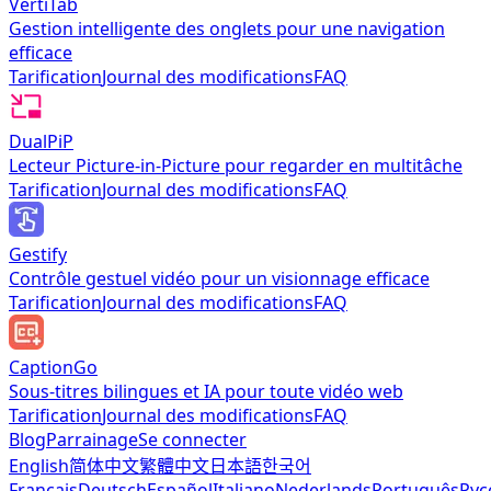
VertiTab
Gestion intelligente des onglets pour une navigation
efficace
Tarification
Journal des modifications
FAQ
DualPiP
Lecteur Picture-in-Picture pour regarder en multitâche
Tarification
Journal des modifications
FAQ
Gestify
Contrôle gestuel vidéo pour un visionnage efficace
Tarification
Journal des modifications
FAQ
CaptionGo
Sous-titres bilingues et IA pour toute vidéo web
Tarification
Journal des modifications
FAQ
Blog
Parrainage
Se connecter
English
简体中文
繁體中文
日本語
한국어
Français
Deutsch
Español
Italiano
Nederlands
Português
Рус