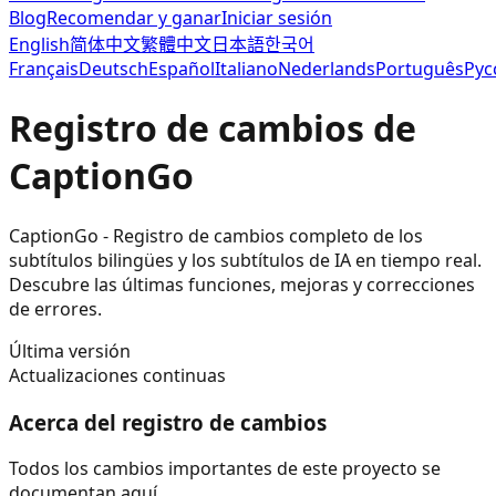
Blog
Recomendar y ganar
Iniciar sesión
English
简体中文
繁體中文
日本語
한국어
Français
Deutsch
Español
Italiano
Nederlands
Português
Рус
Registro de cambios de
CaptionGo
CaptionGo - Registro de cambios completo de los
subtítulos bilingües y los subtítulos de IA en tiempo real.
Descubre las últimas funciones, mejoras y correcciones
de errores.
Última versión
Actualizaciones continuas
Acerca del registro de cambios
Todos los cambios importantes de este proyecto se
documentan aquí.