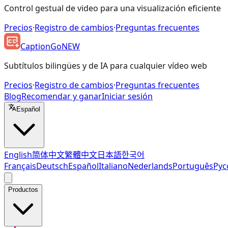
Control gestual de video para una visualización eficiente
Precios
·
Registro de cambios
·
Preguntas frecuentes
CaptionGo
NEW
Subtítulos bilingües y de IA para cualquier vídeo web
Precios
·
Registro de cambios
·
Preguntas frecuentes
Blog
Recomendar y ganar
Iniciar sesión
Español
English
简体中文
繁體中文
日本語
한국어
Français
Deutsch
Español
Italiano
Nederlands
Português
Рус
Productos