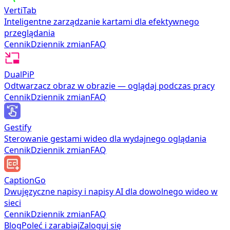
VertiTab
Inteligentne zarządzanie kartami dla efektywnego
przeglądania
Cennik
Dziennik zmian
FAQ
DualPiP
Odtwarzacz obraz w obrazie — oglądaj podczas pracy
Cennik
Dziennik zmian
FAQ
Gestify
Sterowanie gestami wideo dla wydajnego oglądania
Cennik
Dziennik zmian
FAQ
CaptionGo
Dwujęzyczne napisy i napisy AI dla dowolnego wideo w
sieci
Cennik
Dziennik zmian
FAQ
Blog
Poleć i zarabiaj
Zaloguj się