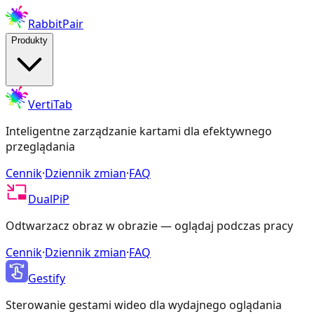
RabbitPair
Produkty
VertiTab
Inteligentne zarządzanie kartami dla efektywnego
przeglądania
Cennik
·
Dziennik zmian
·
FAQ
DualPiP
Odtwarzacz obraz w obrazie — oglądaj podczas pracy
Cennik
·
Dziennik zmian
·
FAQ
Gestify
Sterowanie gestami wideo dla wydajnego oglądania