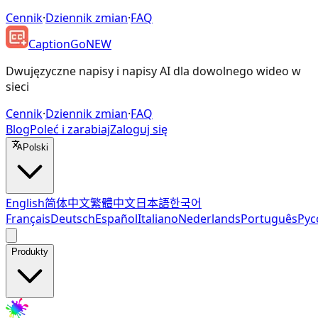
Cennik
·
Dziennik zmian
·
FAQ
CaptionGo
NEW
Dwujęzyczne napisy i napisy AI dla dowolnego wideo w
sieci
Cennik
·
Dziennik zmian
·
FAQ
Blog
Poleć i zarabiaj
Zaloguj się
Polski
English
简体中文
繁體中文
日本語
한국어
Français
Deutsch
Español
Italiano
Nederlands
Português
Рус
Produkty