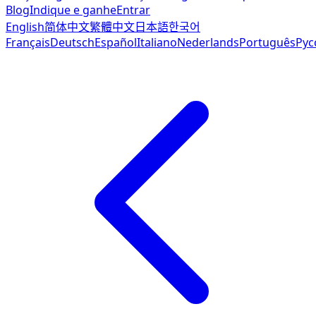
Blog
Indique e ganhe
Entrar
English
简体中文
繁體中文
日本語
한국어
Français
Deutsch
Español
Italiano
Nederlands
Português
Рус