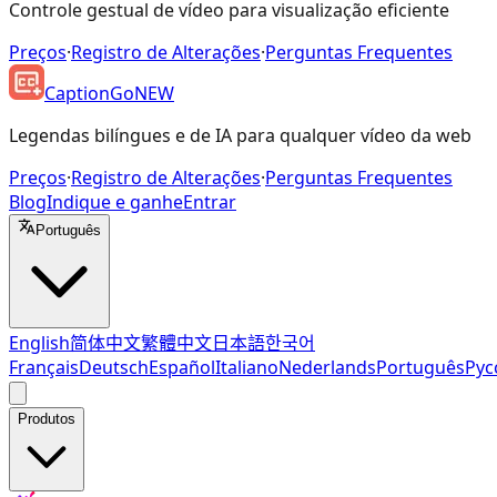
Controle gestual de vídeo para visualização eficiente
Preços
·
Registro de Alterações
·
Perguntas Frequentes
CaptionGo
NEW
Legendas bilíngues e de IA para qualquer vídeo da web
Preços
·
Registro de Alterações
·
Perguntas Frequentes
Blog
Indique e ganhe
Entrar
Português
English
简体中文
繁體中文
日本語
한국어
Français
Deutsch
Español
Italiano
Nederlands
Português
Рус
Produtos