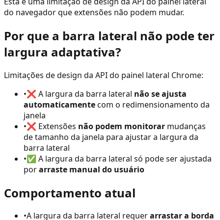
Esta é uma limitação de design da API do painel lateral
do navegador que extensões não podem mudar.
Por que a barra lateral não pode ter
largura adaptativa?
Limitações de design da API do painel lateral Chrome:
•
❌ A largura da barra lateral
não se ajusta
automaticamente
com o redimensionamento da
janela
•
❌ Extensões
não podem monitorar
mudanças
de tamanho da janela para ajustar a largura da
barra lateral
•
✅ A largura da barra lateral só pode ser ajustada
por
arraste manual do usuário
Comportamento atual
•
A largura da barra lateral requer
arrastar a borda